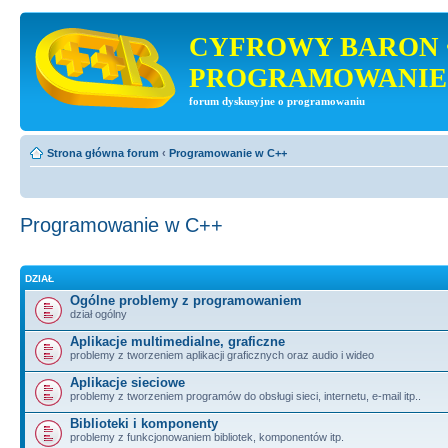
CYFROWY BARON 
PROGRAMOWANIE
forum dyskusyjne o programowaniu
Strona główna forum
‹
Programowanie w C++
Programowanie w C++
DZIAŁ
Ogólne problemy z programowaniem
dział ogólny
Aplikacje multimedialne, graficzne
problemy z tworzeniem aplikacji graficznych oraz audio i wideo
Aplikacje sieciowe
problemy z tworzeniem programów do obsługi sieci, internetu, e-mail itp..
Biblioteki i komponenty
problemy z funkcjonowaniem bibliotek, komponentów itp.