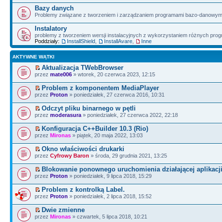
Bazy danych
Problemy związane z tworzeniem i zarządzaniem programami bazo-danowym
Instalatory
problemy z tworzeniem wersji instalacyjnych z wykorzystaniem różnych pro
Poddziały:
InstallShield
,
InstallAvare
,
Inne
AKTYWNE WĄTKI
Aktualizacja TWebBrowser
przez
mate006
» wtorek, 20 czerwca 2023, 12:15
Problem z komponentem MediaPlayer
przez
Proton
» poniedziałek, 27 czerwca 2016, 10:31
Odczyt pliku binarnego w pętli
przez
moderasura
» poniedziałek, 27 czerwca 2022, 22:18
Konfiguracja C++Builder 10.3 (Rio)
przez
Mironas
» piątek, 20 maja 2022, 13:03
Okno właściwości drukarki
przez
Cyfrowy Baron
» środa, 29 grudnia 2021, 13:25
Blokowanie ponownego uruchomienia działającej aplikacji
przez
Proton
» poniedziałek, 9 lipca 2018, 15:29
Problem z kontrolką Label.
przez
Proton
» poniedziałek, 2 lipca 2018, 15:52
Dwie zmienne
przez
Mironas
» czwartek, 5 lipca 2018, 10:21