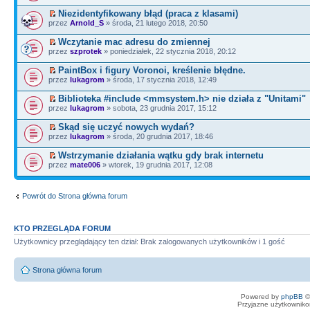
Niezidentyfikowany błąd (praca z klasami)
przez
Arnold_S
» środa, 21 lutego 2018, 20:50
Wczytanie mac adresu do zmiennej
przez
szprotek
» poniedziałek, 22 stycznia 2018, 20:12
PaintBox i figury Voronoi, kreślenie błędne.
przez
lukagrom
» środa, 17 stycznia 2018, 12:49
Biblioteka #include <mmsystem.h> nie działa z "Unitami"
przez
lukagrom
» sobota, 23 grudnia 2017, 15:12
Skąd się uczyć nowych wydań?
przez
lukagrom
» środa, 20 grudnia 2017, 18:46
Wstrzymanie działania wątku gdy brak internetu
przez
mate006
» wtorek, 19 grudnia 2017, 12:08
Powrót do Strona główna forum
KTO PRZEGLĄDA FORUM
Użytkownicy przeglądający ten dział: Brak zalogowanych użytkowników i 1 gość
Strona główna forum
Powered by
phpBB
©
Przyjazne użytkowniko