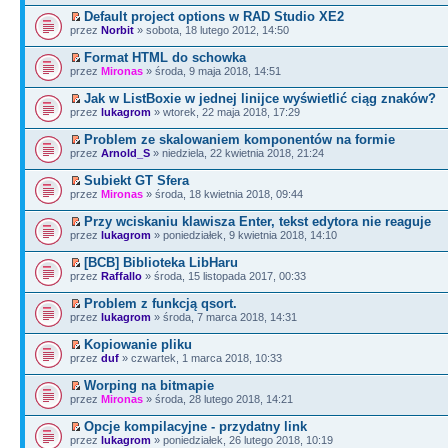
Default project options w RAD Studio XE2
przez
Norbit
» sobota, 18 lutego 2012, 14:50
Format HTML do schowka
przez
Mironas
» środa, 9 maja 2018, 14:51
Jak w ListBoxie w jednej linijce wyświetlić ciąg znaków?
przez
lukagrom
» wtorek, 22 maja 2018, 17:29
Problem ze skalowaniem komponentów na formie
przez
Arnold_S
» niedziela, 22 kwietnia 2018, 21:24
Subiekt GT Sfera
przez
Mironas
» środa, 18 kwietnia 2018, 09:44
Przy wciskaniu klawisza Enter, tekst edytora nie reaguje
przez
lukagrom
» poniedziałek, 9 kwietnia 2018, 14:10
[BCB] Biblioteka LibHaru
przez
Raffallo
» środa, 15 listopada 2017, 00:33
Problem z funkcją qsort.
przez
lukagrom
» środa, 7 marca 2018, 14:31
Kopiowanie pliku
przez
duf
» czwartek, 1 marca 2018, 10:33
Worping na bitmapie
przez
Mironas
» środa, 28 lutego 2018, 14:21
Opcje kompilacyjne - przydatny link
przez
lukagrom
» poniedziałek, 26 lutego 2018, 10:19