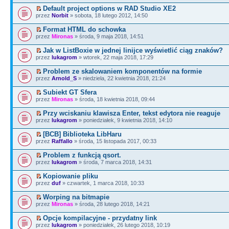
Default project options w RAD Studio XE2
przez
Norbit
» sobota, 18 lutego 2012, 14:50
Format HTML do schowka
przez
Mironas
» środa, 9 maja 2018, 14:51
Jak w ListBoxie w jednej linijce wyświetlić ciąg znaków?
przez
lukagrom
» wtorek, 22 maja 2018, 17:29
Problem ze skalowaniem komponentów na formie
przez
Arnold_S
» niedziela, 22 kwietnia 2018, 21:24
Subiekt GT Sfera
przez
Mironas
» środa, 18 kwietnia 2018, 09:44
Przy wciskaniu klawisza Enter, tekst edytora nie reaguje
przez
lukagrom
» poniedziałek, 9 kwietnia 2018, 14:10
[BCB] Biblioteka LibHaru
przez
Raffallo
» środa, 15 listopada 2017, 00:33
Problem z funkcją qsort.
przez
lukagrom
» środa, 7 marca 2018, 14:31
Kopiowanie pliku
przez
duf
» czwartek, 1 marca 2018, 10:33
Worping na bitmapie
przez
Mironas
» środa, 28 lutego 2018, 14:21
Opcje kompilacyjne - przydatny link
przez
lukagrom
» poniedziałek, 26 lutego 2018, 10:19