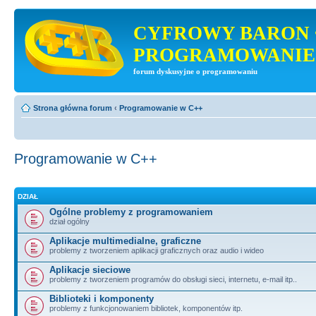
CYFROWY BARON 
PROGRAMOWANIE
forum dyskusyjne o programowaniu
Strona główna forum
‹
Programowanie w C++
Programowanie w C++
DZIAŁ
Ogólne problemy z programowaniem
dział ogólny
Aplikacje multimedialne, graficzne
problemy z tworzeniem aplikacji graficznych oraz audio i wideo
Aplikacje sieciowe
problemy z tworzeniem programów do obsługi sieci, internetu, e-mail itp..
Biblioteki i komponenty
problemy z funkcjonowaniem bibliotek, komponentów itp.