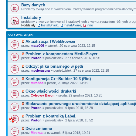
Bazy danych
Problemy związane z tworzeniem i zarządzaniem programami bazo-danowym
Instalatory
problemy z tworzeniem wersji instalacyjnych z wykorzystaniem różnych pro
Poddziały:
InstallShield
,
InstallAvare
,
Inne
AKTYWNE WĄTKI
Aktualizacja TWebBrowser
przez
mate006
» wtorek, 20 czerwca 2023, 12:15
Problem z komponentem MediaPlayer
przez
Proton
» poniedziałek, 27 czerwca 2016, 10:31
Odczyt pliku binarnego w pętli
przez
moderasura
» poniedziałek, 27 czerwca 2022, 22:18
Konfiguracja C++Builder 10.3 (Rio)
przez
Mironas
» piątek, 20 maja 2022, 13:03
Okno właściwości drukarki
przez
Cyfrowy Baron
» środa, 29 grudnia 2021, 13:25
Blokowanie ponownego uruchomienia działającej aplikacji
przez
Proton
» poniedziałek, 9 lipca 2018, 15:29
Problem z kontrolką Label.
przez
Proton
» poniedziałek, 2 lipca 2018, 15:52
Dwie zmienne
przez
Mironas
» czwartek, 5 lipca 2018, 10:21