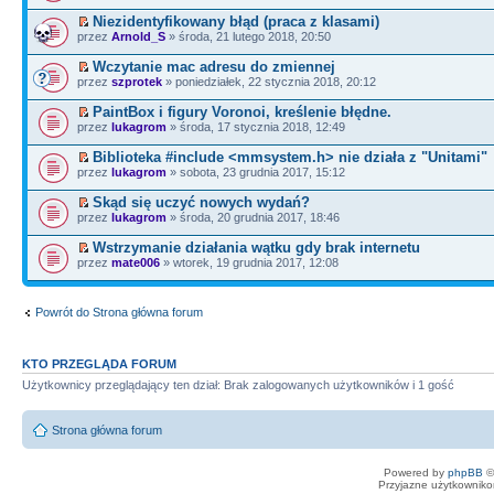
Niezidentyfikowany błąd (praca z klasami)
przez
Arnold_S
» środa, 21 lutego 2018, 20:50
Wczytanie mac adresu do zmiennej
przez
szprotek
» poniedziałek, 22 stycznia 2018, 20:12
PaintBox i figury Voronoi, kreślenie błędne.
przez
lukagrom
» środa, 17 stycznia 2018, 12:49
Biblioteka #include <mmsystem.h> nie działa z "Unitami"
przez
lukagrom
» sobota, 23 grudnia 2017, 15:12
Skąd się uczyć nowych wydań?
przez
lukagrom
» środa, 20 grudnia 2017, 18:46
Wstrzymanie działania wątku gdy brak internetu
przez
mate006
» wtorek, 19 grudnia 2017, 12:08
Powrót do Strona główna forum
KTO PRZEGLĄDA FORUM
Użytkownicy przeglądający ten dział: Brak zalogowanych użytkowników i 1 gość
Strona główna forum
Powered by
phpBB
©
Przyjazne użytkowniko