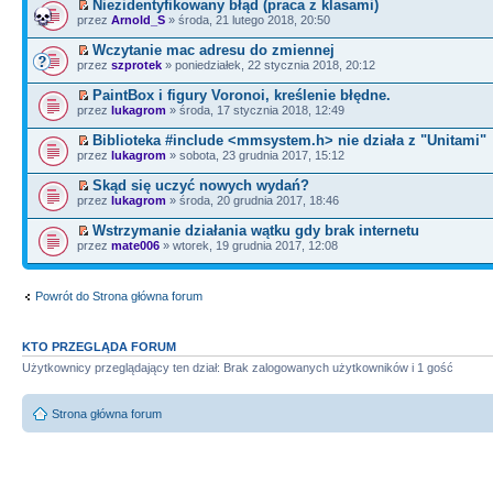
Niezidentyfikowany błąd (praca z klasami)
przez
Arnold_S
» środa, 21 lutego 2018, 20:50
Wczytanie mac adresu do zmiennej
przez
szprotek
» poniedziałek, 22 stycznia 2018, 20:12
PaintBox i figury Voronoi, kreślenie błędne.
przez
lukagrom
» środa, 17 stycznia 2018, 12:49
Biblioteka #include <mmsystem.h> nie działa z "Unitami"
przez
lukagrom
» sobota, 23 grudnia 2017, 15:12
Skąd się uczyć nowych wydań?
przez
lukagrom
» środa, 20 grudnia 2017, 18:46
Wstrzymanie działania wątku gdy brak internetu
przez
mate006
» wtorek, 19 grudnia 2017, 12:08
Powrót do Strona główna forum
KTO PRZEGLĄDA FORUM
Użytkownicy przeglądający ten dział: Brak zalogowanych użytkowników i 1 gość
Strona główna forum