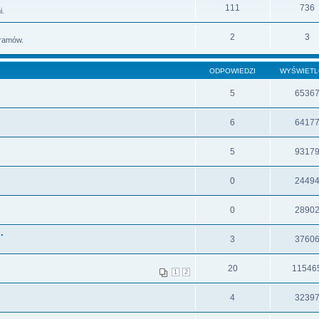
111
736
i.
2
3
gramów.
ODPOWIEDZI
WYŚWIET
5
6536
6
6417
5
9317
0
2449
0
2890
.
3
3760
20
11546
1
2
4
3239