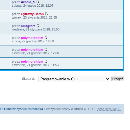
przez
Arnold_S
8
sobota, 24 lutego 2018, 12:07
przez
Cyfrowy Baron
9
wtorek, 23 stycznia 2018, 21:35
przez
lukagrom
5
niedziela, 21 stycznia 2018, 13:56
przez
polymorphism
6
środa, 27 grudnia 2017, 12:00
przez
polymorphism
8
czwartek, 21 grudnia 2017, 12:06
przez
polymorphism
0
czwartek, 21 grudnia 2017, 11:53
Skocz do:
a
•
Usuń wszystkie ciasteczka
• Wszystkie czasy w strefie UTC + 1 [
czas letni (DST)
]