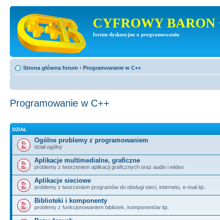
CYFROWY BARON 
forum dyskusyjne o programowaniu
Strona główna forum
‹
Programowanie w C++
Programowanie w C++
DZIAŁ
Ogólne problemy z programowaniem
dział ogólny
Aplikacje multimedialne, graficzne
problemy z tworzeniem aplikacji graficznych oraz audio i wideo
Aplikacje sieciowe
problemy z tworzeniem programów do obsługi sieci, internetu, e-mail itp..
Biblioteki i komponenty
problemy z funkcjonowaniem bibliotek, komponentów itp.