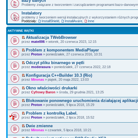
Bazy danych
Problemy związane z tworzeniem i zarządzaniem programami bazo-danowym
Instalatory
problemy z tworzeniem wersji instalacyjnych z wykorzystaniem różnych pro
Poddziały:
InstallShield
,
InstallAvare
,
Inne
AKTYWNE WĄTKI
Aktualizacja TWebBrowser
przez
mate006
» wtorek, 20 czerwca 2023, 12:15
Problem z komponentem MediaPlayer
przez
Proton
» poniedziałek, 27 czerwca 2016, 10:31
Odczyt pliku binarnego w pętli
przez
moderasura
» poniedziałek, 27 czerwca 2022, 22:18
Konfiguracja C++Builder 10.3 (Rio)
przez
Mironas
» piątek, 20 maja 2022, 13:03
Okno właściwości drukarki
przez
Cyfrowy Baron
» środa, 29 grudnia 2021, 13:25
Blokowanie ponownego uruchomienia działającej aplikacji
przez
Proton
» poniedziałek, 9 lipca 2018, 15:29
Problem z kontrolką Label.
przez
Proton
» poniedziałek, 2 lipca 2018, 15:52
Dwie zmienne
przez
Mironas
» czwartek, 5 lipca 2018, 10:21