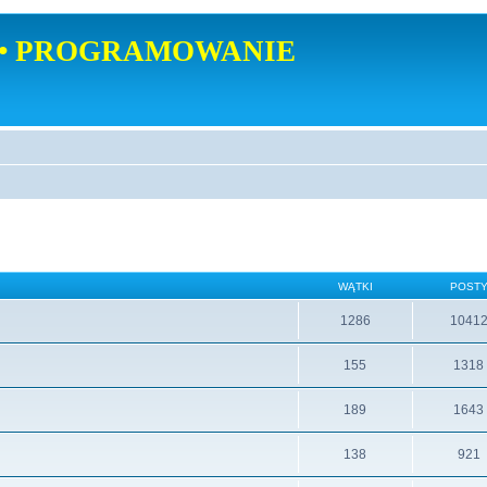
• PROGRAMOWANIE
WĄTKI
POST
1286
1041
155
1318
189
1643
138
921