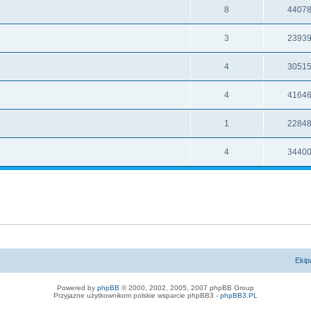
8
4407
3
2393
4
3051
4
4164
1
2284
4
3440
Ekip
Powered by
phpBB
© 2000, 2002, 2005, 2007 phpBB Group
Przyjazne użytkownikom polskie wsparcie phpBB3 -
phpBB3.PL