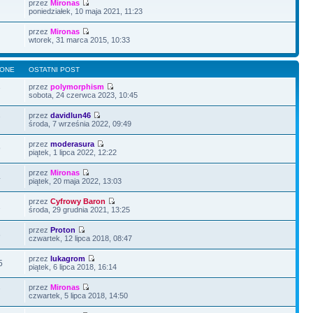
przez
Mironas
poniedziałek, 10 maja 2021, 11:23
przez
Mironas
wtorek, 31 marca 2015, 10:33
LONE
OSTATNI POST
przez
polymorphism
7
sobota, 24 czerwca 2023, 10:45
przez
davidlun46
7
środa, 7 września 2022, 09:49
przez
moderasura
9
piątek, 1 lipca 2022, 12:22
przez
Mironas
4
piątek, 20 maja 2022, 13:03
przez
Cyfrowy Baron
2
środa, 29 grudnia 2021, 13:25
przez
Proton
6
czwartek, 12 lipca 2018, 08:47
przez
lukagrom
5
piątek, 6 lipca 2018, 16:14
przez
Mironas
7
czwartek, 5 lipca 2018, 14:50