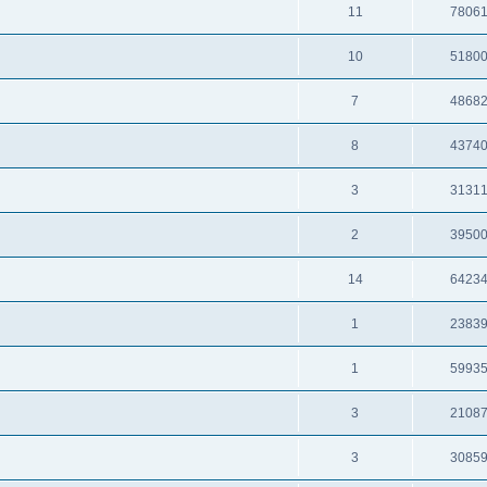
11
7806
10
5180
7
4868
8
4374
3
3131
2
3950
14
6423
1
2383
1
5993
3
2108
3
3085