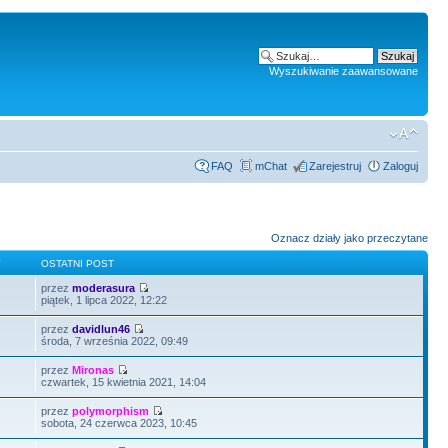
Wyszukiwanie zaawansowane
FAQ
mChat
Zarejestruj
Zaloguj
Oznacz działy jako przeczytane
Y
OSTATNI POST
przez
moderasura
2
piątek, 1 lipca 2022, 12:22
przez
davidlun46
środa, 7 września 2022, 09:49
przez
Mironas
czwartek, 15 kwietnia 2021, 14:04
przez
polymorphism
sobota, 24 czerwca 2023, 10:45