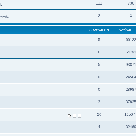
111
736
i.
2
3
gramów.
ODPOWIEDZI
WYŚWIET
5
6612
6
6479
5
9387
0
2456
0
2898
.
3
3782
20
11567
1
2
4
3246