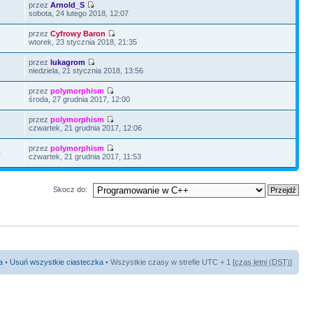
przez
Arnold_S
4
sobota, 24 lutego 2018, 12:07
przez
Cyfrowy Baron
5
wtorek, 23 stycznia 2018, 21:35
przez
lukagrom
6
niedziela, 21 stycznia 2018, 13:56
przez
polymorphism
7
środa, 27 grudnia 2017, 12:00
przez
polymorphism
3
czwartek, 21 grudnia 2017, 12:06
przez
polymorphism
0
czwartek, 21 grudnia 2017, 11:53
Skocz do:
a
•
Usuń wszystkie ciasteczka
• Wszystkie czasy w strefie UTC + 1 [
czas letni (DST)
]