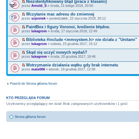
Niezidentyfikowany błąd (praca z klasami)
przez
Arnold_S
» środa, 21 lutego 2018, 20:50
Wczytanie mac adresu do zmiennej
przez
szprotek
» poniedziałek, 22 stycznia 2018, 20:12
PaintBox i figury Voronoi, kreślenie błędne.
przez
lukagrom
» środa, 17 stycznia 2018, 12:49
Biblioteka #include <mmsystem.h> nie działa z "Unitami"
przez
lukagrom
» sobota, 23 grudnia 2017, 15:12
Skąd się uczyć nowych wydań?
przez
lukagrom
» środa, 20 grudnia 2017, 18:46
Wstrzymanie działania wątku gdy brak internetu
przez
mate006
» wtorek, 19 grudnia 2017, 12:08
Powrót do Strona główna forum
KTO PRZEGLĄDA FORUM
Użytkownicy przeglądający ten dział: Brak zalogowanych użytkowników i 1 gość
Strona główna forum