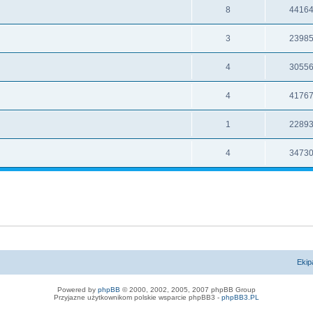
8
4416
3
2398
4
3055
4
4176
1
2289
4
3473
Ekip
Powered by
phpBB
© 2000, 2002, 2005, 2007 phpBB Group
Przyjazne użytkownikom polskie wsparcie phpBB3 -
phpBB3.PL