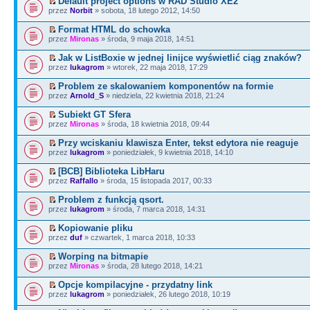
Default project options w RAD Studio XE2
przez
Norbit
» sobota, 18 lutego 2012, 14:50
Format HTML do schowka
przez
Mironas
» środa, 9 maja 2018, 14:51
Jak w ListBoxie w jednej linijce wyświetlić ciąg znaków?
przez
lukagrom
» wtorek, 22 maja 2018, 17:29
Problem ze skalowaniem komponentów na formie
przez
Arnold_S
» niedziela, 22 kwietnia 2018, 21:24
Subiekt GT Sfera
przez
Mironas
» środa, 18 kwietnia 2018, 09:44
Przy wciskaniu klawisza Enter, tekst edytora nie reaguje
przez
lukagrom
» poniedziałek, 9 kwietnia 2018, 14:10
[BCB] Biblioteka LibHaru
przez
Raffallo
» środa, 15 listopada 2017, 00:33
Problem z funkcją qsort.
przez
lukagrom
» środa, 7 marca 2018, 14:31
Kopiowanie pliku
przez
duf
» czwartek, 1 marca 2018, 10:33
Worping na bitmapie
przez
Mironas
» środa, 28 lutego 2018, 14:21
Opcje kompilacyjne - przydatny link
przez
lukagrom
» poniedziałek, 26 lutego 2018, 10:19