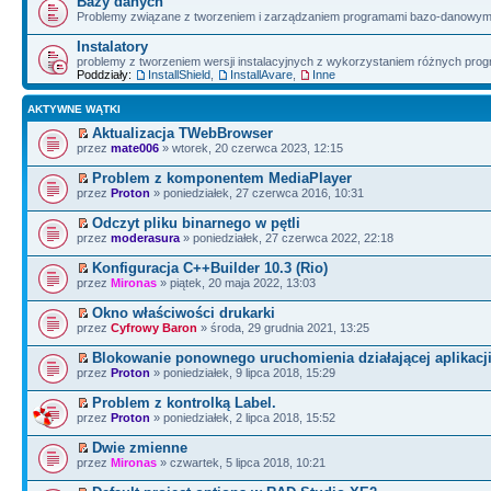
Bazy danych
Problemy związane z tworzeniem i zarządzaniem programami bazo-danowym
Instalatory
problemy z tworzeniem wersji instalacyjnych z wykorzystaniem różnych pro
Poddziały:
InstallShield
,
InstallAvare
,
Inne
AKTYWNE WĄTKI
Aktualizacja TWebBrowser
przez
mate006
» wtorek, 20 czerwca 2023, 12:15
Problem z komponentem MediaPlayer
przez
Proton
» poniedziałek, 27 czerwca 2016, 10:31
Odczyt pliku binarnego w pętli
przez
moderasura
» poniedziałek, 27 czerwca 2022, 22:18
Konfiguracja C++Builder 10.3 (Rio)
przez
Mironas
» piątek, 20 maja 2022, 13:03
Okno właściwości drukarki
przez
Cyfrowy Baron
» środa, 29 grudnia 2021, 13:25
Blokowanie ponownego uruchomienia działającej aplikacji
przez
Proton
» poniedziałek, 9 lipca 2018, 15:29
Problem z kontrolką Label.
przez
Proton
» poniedziałek, 2 lipca 2018, 15:52
Dwie zmienne
przez
Mironas
» czwartek, 5 lipca 2018, 10:21