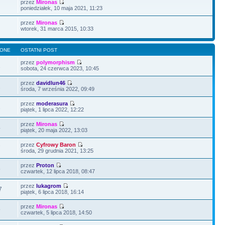
przez
Mironas
poniedziałek, 10 maja 2021, 11:23
przez
Mironas
wtorek, 31 marca 2015, 10:33
LONE
OSTATNI POST
przez
polymorphism
2
sobota, 24 czerwca 2023, 10:45
przez
davidlun46
2
środa, 7 września 2022, 09:49
przez
moderasura
1
piątek, 1 lipca 2022, 12:22
przez
Mironas
4
piątek, 20 maja 2022, 13:03
przez
Cyfrowy Baron
7
środa, 29 grudnia 2021, 13:25
przez
Proton
5
czwartek, 12 lipca 2018, 08:47
przez
lukagrom
7
piątek, 6 lipca 2018, 16:14
przez
Mironas
9
czwartek, 5 lipca 2018, 14:50