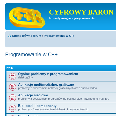
CYFROWY BARON 
forum dyskusyjne o programowaniu
Strona główna forum
‹
Programowanie w C++
Programowanie w C++
DZIAŁ
Ogólne problemy z programowaniem
dział ogólny
Aplikacje multimedialne, graficzne
problemy z tworzeniem aplikacji graficznych oraz audio i wideo
Aplikacje sieciowe
problemy z tworzeniem programów do obsługi sieci, internetu, e-mail itp..
Biblioteki i komponenty
problemy z funkcjonowaniem bibliotek, komponentów itp.