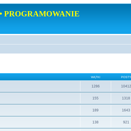
• PROGRAMOWANIE
WĄTKI
POST
1286
1041
155
1318
189
1643
138
921