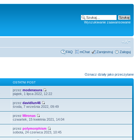
Wyszukiwanie zaawansowane
FAQ
mChat
Zarejestruj
Zaloguj
Oznacz działy jako przeczytane
Y
OSTATNI POST
przez
moderasura
2
piątek, 1 lipca 2022, 12:22
przez
davidlun46
środa, 7 września 2022, 09:49
przez
Mironas
czwartek, 15 kwietnia 2021, 14:04
przez
polymorphism
sobota, 24 czerwca 2023, 10:45