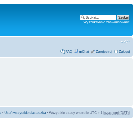
Wyszukiwanie zaawansowane
FAQ
mChat
Zarejestruj
Zaloguj
a
•
Usuń wszystkie ciasteczka
• Wszystkie czasy w strefie UTC + 1 [
czas letni (DST)
]