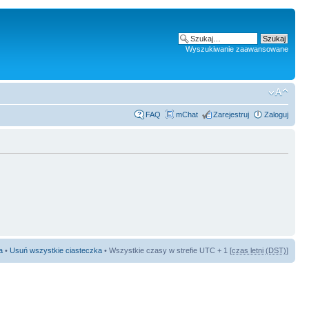
Wyszukiwanie zaawansowane
FAQ
mChat
Zarejestruj
Zaloguj
a
•
Usuń wszystkie ciasteczka
• Wszystkie czasy w strefie UTC + 1 [
czas letni (DST)
]