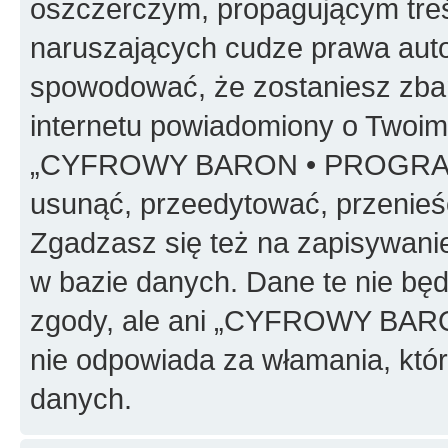
oszczerczym, propagującym treś
naruszających cudze prawa auto
spowodować, że zostaniesz zba
internetu powiadomiony o Twoim
„CYFROWY BARON • PROGRAMO
usunąć, przeedytować, przenieś
Zgadzasz się też na zapisywanie
w bazie danych. Dane te nie bę
zgody, ale ani „CYFROWY BA
nie odpowiada za włamania, kt
danych.