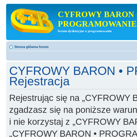
CYFROWY BARON 
PROGRAMOWANIE
forum dyskusyjne o programowaniu
Strona główna forum
CYFROWY BARON • 
Rejestracja
Rejestrując się na „CYFRO
zgadzasz się na poniższe warunk
i nie korzystaj z „CYFROWY
„CYFROWY BARON • PROGRAMO