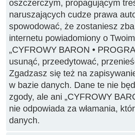
oszczerczym, propagującym treś
naruszających cudze prawa auto
spowodować, że zostaniesz zba
internetu powiadomiony o Twoim
„CYFROWY BARON • PROGRAMO
usunąć, przeedytować, przenieś
Zgadzasz się też na zapisywanie
w bazie danych. Dane te nie bę
zgody, ale ani „CYFROWY BA
nie odpowiada za włamania, kt
danych.