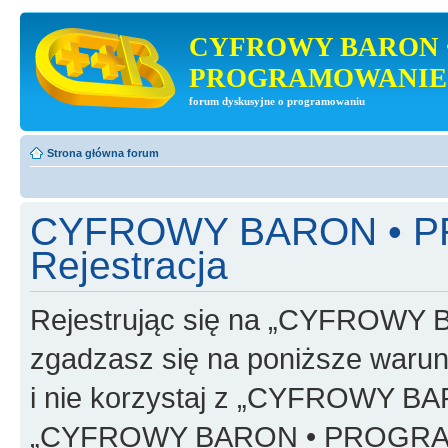
CYFROWY BARON 
PROGRAMOWANIE
forum dyskusyjne o programowaniu
Strona główna forum
CYFROWY BARON • 
Rejestracja
Rejestrując się na „CYFRO
zgadzasz się na poniższe warunk
i nie korzystaj z „CYFROWY
„CYFROWY BARON • PROGRAMO