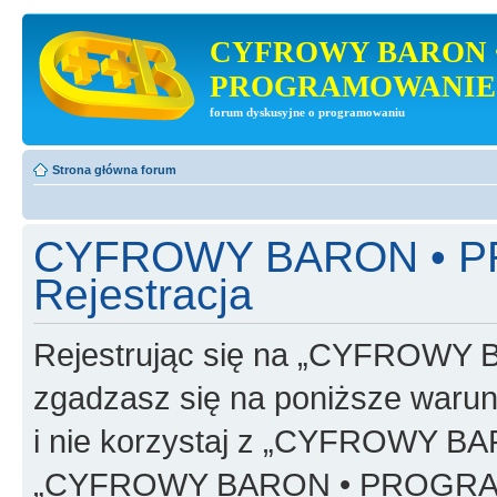
CYFROWY BARON 
PROGRAMOWANIE
forum dyskusyjne o programowaniu
Strona główna forum
CYFROWY BARON • 
Rejestracja
Rejestrując się na „CYFRO
zgadzasz się na poniższe warunk
i nie korzystaj z „CYFROWY
„CYFROWY BARON • PROGRAMO