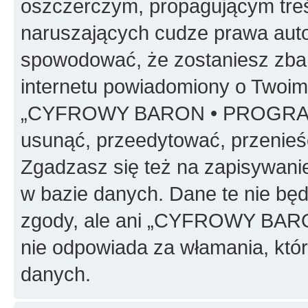
oszczerczym, propagującym treś
naruszających cudze prawa auto
spowodować, że zostaniesz zba
internetu powiadomiony o Twoim
„CYFROWY BARON • PROGRAMO
usunąć, przeedytować, przenieś
Zgadzasz się też na zapisywanie
w bazie danych. Dane te nie bę
zgody, ale ani „CYFROWY BA
nie odpowiada za włamania, kt
danych.