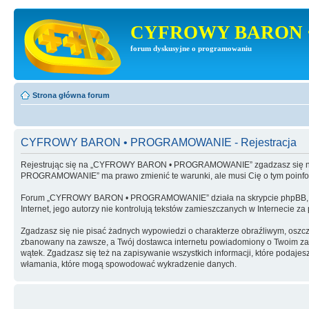
CYFROWY BARON 
forum dyskusyjne o programowaniu
Strona główna forum
CYFROWY BARON • PROGRAMOWANIE - Rejestracja
Rejestrując się na „CYFROWY BARON • PROGRAMOWANIE” zgadzasz się na 
PROGRAMOWANIE” ma prawo zmienić te warunki, ale musi Cię o tym poinf
Forum „CYFROWY BARON • PROGRAMOWANIE” działa na skrypcie phpBB, wy
Internet, jego autorzy nie kontrolują tekstów zamieszczanych w Internecie z
Zgadzasz się nie pisać żadnych wypowiedzi o charakterze obraźliwym, oszc
zbanowany na zawsze, a Twój dostawca internetu powiadomiony o Twoim 
wątek. Zgadzasz się też na zapisywanie wszystkich informacji, które po
włamania, które mogą spowodować wykradzenie danych.