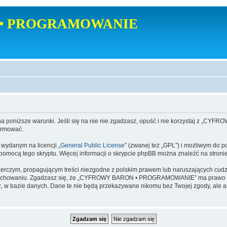
• PROGRAMOWANIE
poniższe warunki. Jeśli się na nie nie zgadzasz, opuść i nie korzystaj z
ormować.
danym na licencji „
General Public License
” (zwanej też „GPL”) i możliwym do p
a pomocą tego skryptu. Więcej informacji o skrypcie phpBB można znaleźć na stroni
zerczym, propagującym treści niezgodne z polskim prawem lub naruszających cud
zachowaniu. Zgadzasz się, że „CYFROWY BARON • PROGRAMOWANIE” ma prawo w ka
dajesz, w bazie danych. Dane te nie będą przekazywane nikomu bez Twojej zgod