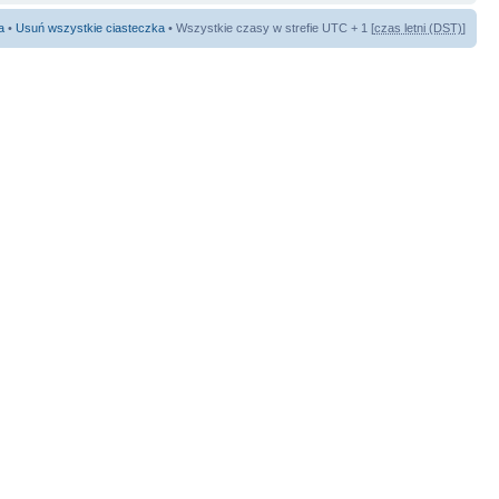
a
•
Usuń wszystkie ciasteczka
• Wszystkie czasy w strefie UTC + 1 [
czas letni (DST)
]