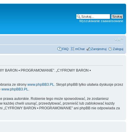
Wyszukiwanie zaawansowane
FAQ
mChat
Zarejestruj
Zaloguj
 „CYFROWY BARON • PROGRAMOWANIE”. „CYFROWY BARON •
obrania ze strony
www.phpBB3.PL
. Skrypt phpBB tylko ułatwia dyskusje przez
e
www.phpBB3.PL
.
ze prawa autorskie. Robienie tego może spowodować, że zostaniesz
żdej chwili usunąć, przeedytować, przenieść lub zablokować każdy
y, ale ani „CYFROWY BARON • PROGRAMOWANIE” ani phpBB nie odpowiada za