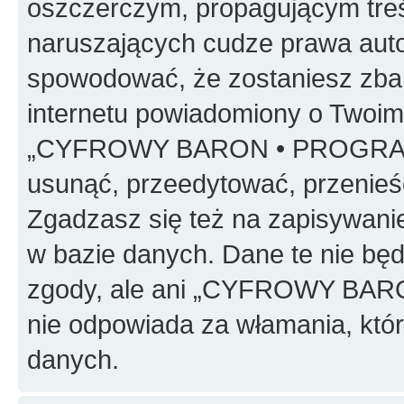
oszczerczym, propagującym treś
naruszających cudze prawa auto
spowodować, że zostaniesz zba
internetu powiadomiony o Twoim
„CYFROWY BARON • PROGRAMO
usunąć, przeedytować, przenieś
Zgadzasz się też na zapisywanie
w bazie danych. Dane te nie bę
zgody, ale ani „CYFROWY BA
nie odpowiada za włamania, kt
danych.