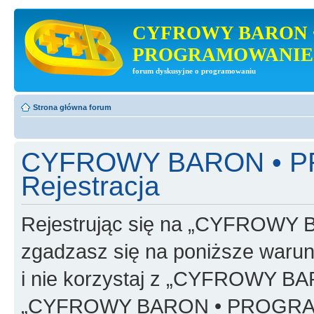
CYFROWY BARON 
PROGRAMOWANIE
forum dyskusyjne o programowaniu
Strona główna forum
CYFROWY BARON • 
Rejestracja
Rejestrując się na „CYFRO
zgadzasz się na poniższe warunk
i nie korzystaj z „CYFROWY
„CYFROWY BARON • PROGRAMO