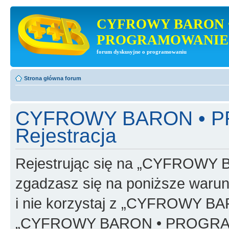
CYFROWY BARON 
PROGRAMOWANIE
forum dyskusyjne o programowaniu
Strona główna forum
CYFROWY BARON • 
Rejestracja
Rejestrując się na „CYFRO
zgadzasz się na poniższe warunk
i nie korzystaj z „CYFROWY
„CYFROWY BARON • PROGRAMO