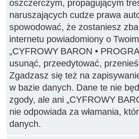
oszczerczym, propagującym treś
naruszających cudze prawa auto
spowodować, że zostaniesz zba
internetu powiadomiony o Twoim
„CYFROWY BARON • PROGRAMO
usunąć, przeedytować, przenieś
Zgadzasz się też na zapisywanie
w bazie danych. Dane te nie bę
zgody, ale ani „CYFROWY BA
nie odpowiada za włamania, kt
danych.