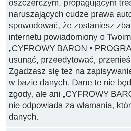
oszczerczym, propagującym treś
naruszających cudze prawa auto
spowodować, że zostaniesz zba
internetu powiadomiony o Twoim
„CYFROWY BARON • PROGRAMO
usunąć, przeedytować, przenieś
Zgadzasz się też na zapisywanie
w bazie danych. Dane te nie bę
zgody, ale ani „CYFROWY BA
nie odpowiada za włamania, kt
danych.