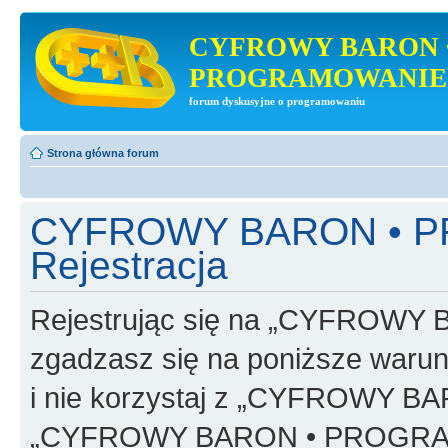
CYFROWY BARON 
PROGRAMOWANIE
forum dyskusyjne o programowaniu
Strona główna forum
CYFROWY BARON • 
Rejestracja
Rejestrując się na „CYFRO
zgadzasz się na poniższe warunk
i nie korzystaj z „CYFROWY
„CYFROWY BARON • PROGRAMO