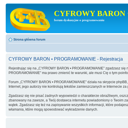
CYFROWY BARON 
forum dyskusyjne o programowaniu
Strona główna forum
CYFROWY BARON • PROGRAMOWANIE - Rejestracja
Rejestrując się na „CYFROWY BARON • PROGRAMOWANIE” zgadzasz się na 
PROGRAMOWANIE” ma prawo zmienić te warunki, ale musi Cię o tym poinf
Forum „CYFROWY BARON • PROGRAMOWANIE” działa na skrypcie phpBB, wy
Internet, jego autorzy nie kontrolują tekstów zamieszczanych w Internecie z
Zgadzasz się nie pisać żadnych wypowiedzi o charakterze obraźliwym, oszc
zbanowany na zawsze, a Twój dostawca internetu powiadomiony o Twoim 
wątek. Zgadzasz się też na zapisywanie wszystkich informacji, które po
włamania, które mogą spowodować wykradzenie danych.