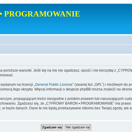
• PROGRAMOWANIE
poniższe warunki. Jeśli się na nie nie zgadzasz, opuść i nie korzystaj z
ormować.
danym na licencji „
General Public License
” (zwanej też „GPL”) i możliwym do p
a pomocą tego skryptu. Więcej informacji o skrypcie phpBB można znaleźć na stroni
zerczym, propagującym treści niezgodne z polskim prawem lub naruszających cud
zachowaniu. Zgadzasz się, że „CYFROWY BARON • PROGRAMOWANIE” ma prawo w ka
dajesz, w bazie danych. Dane te nie będą przekazywane nikomu bez Twojej zgod