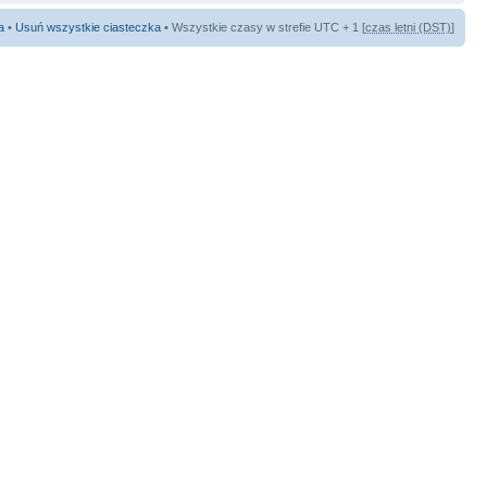
a
•
Usuń wszystkie ciasteczka
• Wszystkie czasy w strefie UTC + 1 [
czas letni (DST)
]