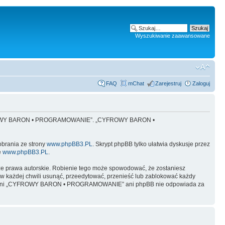
Wyszukiwanie zaawansowane
FAQ
mChat
Zarejestruj
Zaloguj
 „CYFROWY BARON • PROGRAMOWANIE”. „CYFROWY BARON •
obrania ze strony
www.phpBB3.PL
. Skrypt phpBB tylko ułatwia dyskusje przez
e
www.phpBB3.PL
.
ze prawa autorskie. Robienie tego może spowodować, że zostaniesz
żdej chwili usunąć, przeedytować, przenieść lub zablokować każdy
y, ale ani „CYFROWY BARON • PROGRAMOWANIE” ani phpBB nie odpowiada za