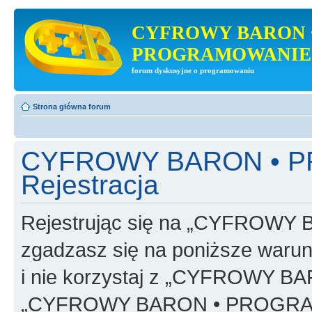
CYFROWY BARON 
PROGRAMOWANIE
forum dyskusyjne o programowaniu
Strona główna forum
CYFROWY BARON • 
Rejestracja
Rejestrując się na „CYFRO
zgadzasz się na poniższe warunk
i nie korzystaj z „CYFROWY
„CYFROWY BARON • PROGRAMO