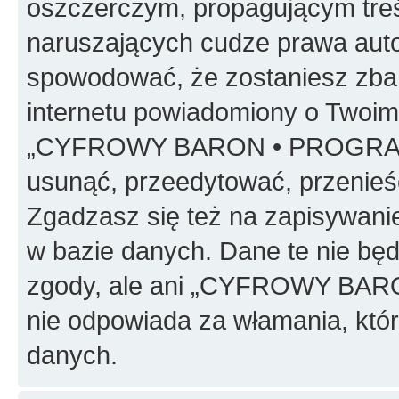
oszczerczym, propagującym treś
naruszających cudze prawa auto
spowodować, że zostaniesz zba
internetu powiadomiony o Twoim
„CYFROWY BARON • PROGRAMO
usunąć, przeedytować, przenieś
Zgadzasz się też na zapisywanie
w bazie danych. Dane te nie bę
zgody, ale ani „CYFROWY BA
nie odpowiada za włamania, kt
danych.