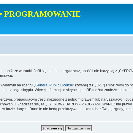
• PROGRAMOWANIE
poniższe warunki. Jeśli się na nie nie zgadzasz, opuść i nie korzystaj z
ormować.
danym na licencji „
General Public License
” (zwanej też „GPL”) i możliwym do p
a pomocą tego skryptu. Więcej informacji o skrypcie phpBB można znaleźć na stroni
zerczym, propagującym treści niezgodne z polskim prawem lub naruszających cud
zachowaniu. Zgadzasz się, że „CYFROWY BARON • PROGRAMOWANIE” ma prawo w ka
dajesz, w bazie danych. Dane te nie będą przekazywane nikomu bez Twojej zgod