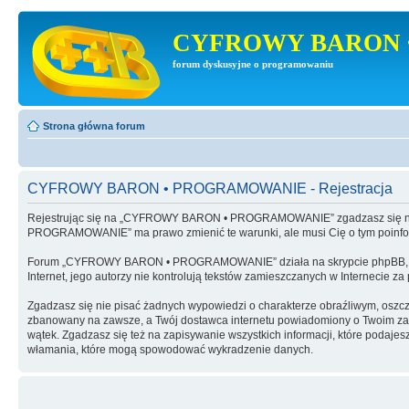
CYFROWY BARON 
forum dyskusyjne o programowaniu
Strona główna forum
CYFROWY BARON • PROGRAMOWANIE - Rejestracja
Rejestrując się na „CYFROWY BARON • PROGRAMOWANIE” zgadzasz się na 
PROGRAMOWANIE” ma prawo zmienić te warunki, ale musi Cię o tym poinf
Forum „CYFROWY BARON • PROGRAMOWANIE” działa na skrypcie phpBB, wy
Internet, jego autorzy nie kontrolują tekstów zamieszczanych w Internecie z
Zgadzasz się nie pisać żadnych wypowiedzi o charakterze obraźliwym, oszc
zbanowany na zawsze, a Twój dostawca internetu powiadomiony o Twoim 
wątek. Zgadzasz się też na zapisywanie wszystkich informacji, które po
włamania, które mogą spowodować wykradzenie danych.