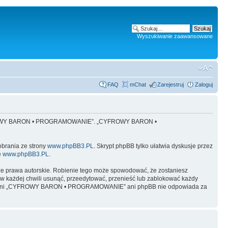
Wyszukiwanie zaawansowane
FAQ
mChat
Zarejestruj
Zaloguj
 „CYFROWY BARON • PROGRAMOWANIE”. „CYFROWY BARON •
obrania ze strony
www.phpBB3.PL
. Skrypt phpBB tylko ułatwia dyskusje przez
e
www.phpBB3.PL
.
ze prawa autorskie. Robienie tego może spowodować, że zostaniesz
żdej chwili usunąć, przeedytować, przenieść lub zablokować każdy
y, ale ani „CYFROWY BARON • PROGRAMOWANIE” ani phpBB nie odpowiada za