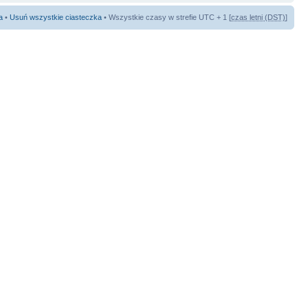
a
•
Usuń wszystkie ciasteczka
• Wszystkie czasy w strefie UTC + 1 [
czas letni (DST)
]