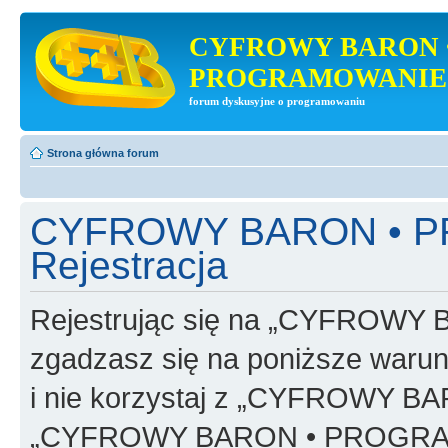
CYFROWY BARON 
PROGRAMOWANIE
forum dyskusyjne o programowaniu
Strona główna forum
CYFROWY BARON • 
Rejestracja
Rejestrując się na „CYFRO
zgadzasz się na poniższe warunk
i nie korzystaj z „CYFROWY
„CYFROWY BARON • PROGRAMO