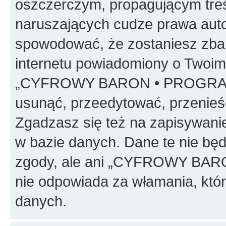
oszczerczym, propagującym treś
naruszających cudze prawa auto
spowodować, że zostaniesz zba
internetu powiadomiony o Twoim
„CYFROWY BARON • PROGRAMO
usunąć, przeedytować, przenieś
Zgadzasz się też na zapisywanie
w bazie danych. Dane te nie bę
zgody, ale ani „CYFROWY BA
nie odpowiada za włamania, kt
danych.