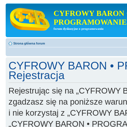
CYFROWY BARON 
PROGRAMOWANIE
forum dyskusyjne o programowaniu
Strona główna forum
CYFROWY BARON • 
Rejestracja
Rejestrując się na „CYFRO
zgadzasz się na poniższe warunk
i nie korzystaj z „CYFROWY
„CYFROWY BARON • PROGRAMO