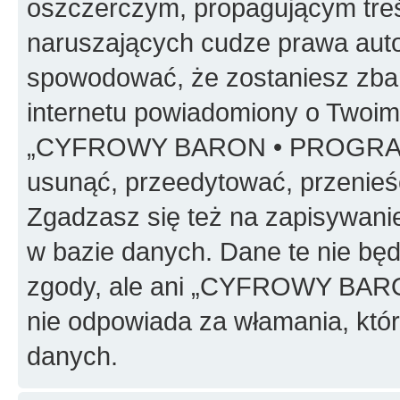
oszczerczym, propagującym treś
naruszających cudze prawa auto
spowodować, że zostaniesz zba
internetu powiadomiony o Twoim
„CYFROWY BARON • PROGRAMO
usunąć, przeedytować, przenieś
Zgadzasz się też na zapisywanie
w bazie danych. Dane te nie bę
zgody, ale ani „CYFROWY BA
nie odpowiada za włamania, kt
danych.