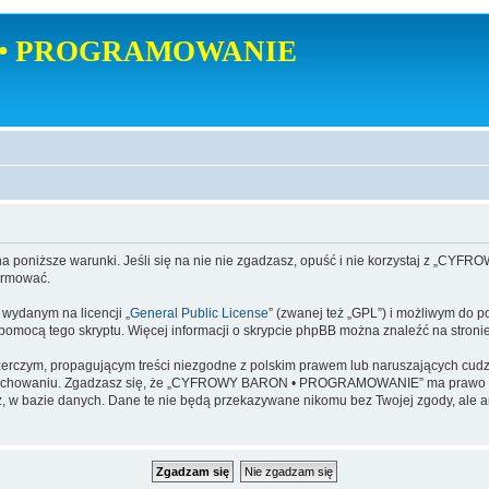
• PROGRAMOWANIE
poniższe warunki. Jeśli się na nie nie zgadzasz, opuść i nie korzystaj z
ormować.
danym na licencji „
General Public License
” (zwanej też „GPL”) i możliwym do p
a pomocą tego skryptu. Więcej informacji o skrypcie phpBB można znaleźć na stroni
zerczym, propagującym treści niezgodne z polskim prawem lub naruszających cud
zachowaniu. Zgadzasz się, że „CYFROWY BARON • PROGRAMOWANIE” ma prawo w ka
dajesz, w bazie danych. Dane te nie będą przekazywane nikomu bez Twojej zgod