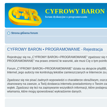
CYFROWY BARON 
forum dyskusyjne o programowaniu
Strona główna forum
CYFROWY BARON • PROGRAMOWANIE - Rejestracja
Rejestrując się na „CYFROWY BARON • PROGRAMOWANIE” zgadzasz się na 
PROGRAMOWANIE” ma prawo zmienić te warunki, ale musi Cię o tym poinf
Forum „CYFROWY BARON • PROGRAMOWANIE” działa na skrypcie phpBB, wy
Internet, jego autorzy nie kontrolują tekstów zamieszczanych w Internecie z
Zgadzasz się nie pisać żadnych wypowiedzi o charakterze obraźliwym, oszc
zbanowany na zawsze, a Twój dostawca internetu powiadomiony o Twoim 
wątek. Zgadzasz się też na zapisywanie wszystkich informacji, które po
włamania, które mogą spowodować wykradzenie danych.