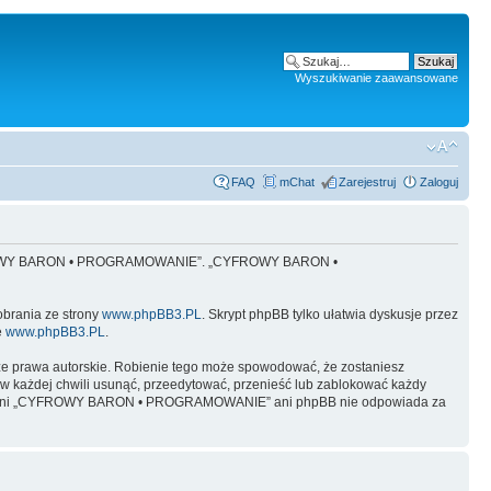
Wyszukiwanie zaawansowane
FAQ
mChat
Zarejestruj
Zaloguj
 „CYFROWY BARON • PROGRAMOWANIE”. „CYFROWY BARON •
obrania ze strony
www.phpBB3.PL
. Skrypt phpBB tylko ułatwia dyskusje przez
e
www.phpBB3.PL
.
ze prawa autorskie. Robienie tego może spowodować, że zostaniesz
żdej chwili usunąć, przeedytować, przenieść lub zablokować każdy
y, ale ani „CYFROWY BARON • PROGRAMOWANIE” ani phpBB nie odpowiada za