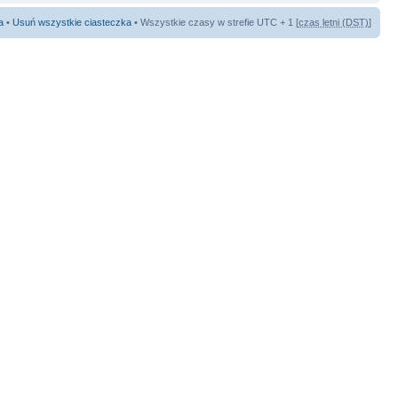
a
•
Usuń wszystkie ciasteczka
• Wszystkie czasy w strefie UTC + 1 [
czas letni (DST)
]