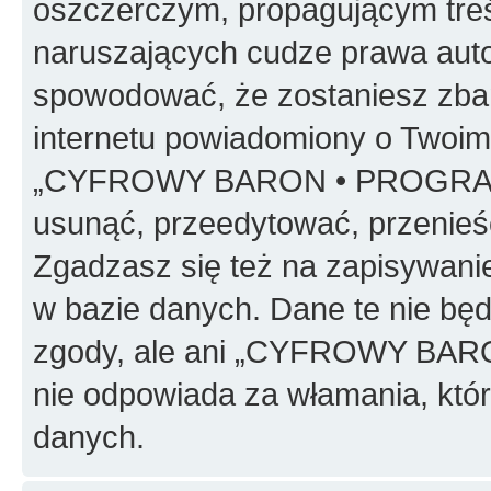
oszczerczym, propagującym treś
naruszających cudze prawa auto
spowodować, że zostaniesz zba
internetu powiadomiony o Twoim
„CYFROWY BARON • PROGRAMO
usunąć, przeedytować, przenieś
Zgadzasz się też na zapisywanie
w bazie danych. Dane te nie bę
zgody, ale ani „CYFROWY BA
nie odpowiada za włamania, kt
danych.