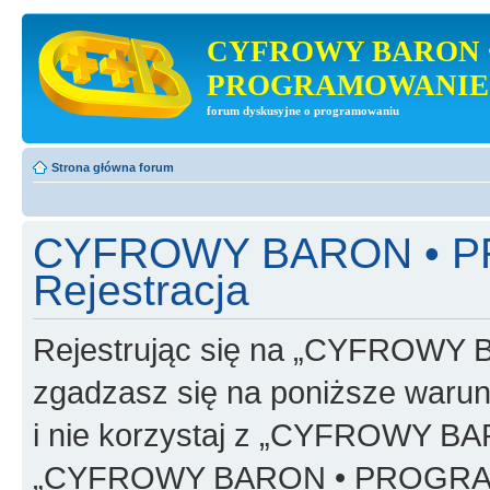
CYFROWY BARON 
PROGRAMOWANIE
forum dyskusyjne o programowaniu
Strona główna forum
CYFROWY BARON • 
Rejestracja
Rejestrując się na „CYFRO
zgadzasz się na poniższe warunk
i nie korzystaj z „CYFROWY
„CYFROWY BARON • PROGRAMO