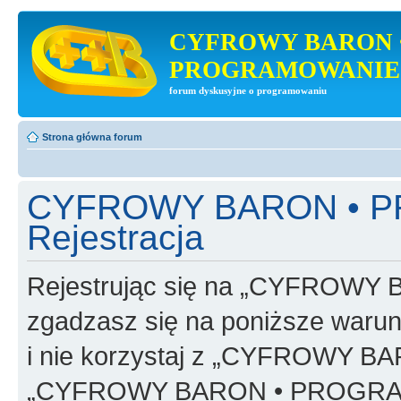
CYFROWY BARON 
PROGRAMOWANIE
forum dyskusyjne o programowaniu
Strona główna forum
CYFROWY BARON • 
Rejestracja
Rejestrując się na „CYFRO
zgadzasz się na poniższe warunk
i nie korzystaj z „CYFROWY
„CYFROWY BARON • PROGRAMO