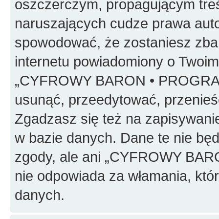
oszczerczym, propagującym treś
naruszających cudze prawa auto
spowodować, że zostaniesz zba
internetu powiadomiony o Twoim
„CYFROWY BARON • PROGRAMO
usunąć, przeedytować, przenieś
Zgadzasz się też na zapisywanie
w bazie danych. Dane te nie bę
zgody, ale ani „CYFROWY BA
nie odpowiada za włamania, kt
danych.