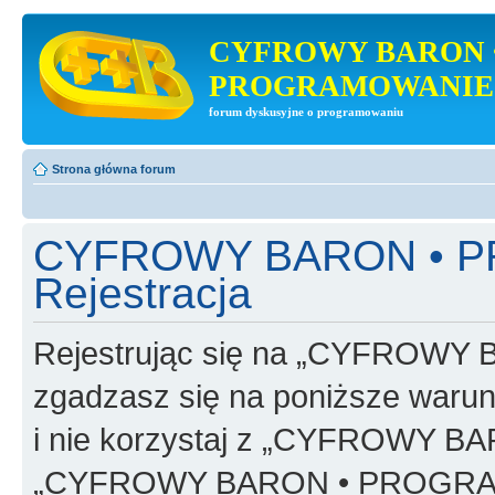
CYFROWY BARON 
PROGRAMOWANIE
forum dyskusyjne o programowaniu
Strona główna forum
CYFROWY BARON • 
Rejestracja
Rejestrując się na „CYFRO
zgadzasz się na poniższe warunk
i nie korzystaj z „CYFROWY
„CYFROWY BARON • PROGRAMO