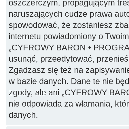
oszczerczym, propagującym treś
naruszających cudze prawa auto
spowodować, że zostaniesz zba
internetu powiadomiony o Twoim
„CYFROWY BARON • PROGRAMO
usunąć, przeedytować, przenieś
Zgadzasz się też na zapisywanie
w bazie danych. Dane te nie bę
zgody, ale ani „CYFROWY BA
nie odpowiada za włamania, kt
danych.