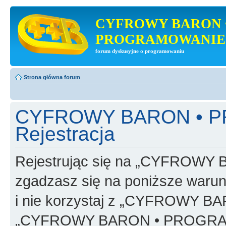
CYFROWY BARON 
PROGRAMOWANIE
forum dyskusyjne o programowaniu
Strona główna forum
CYFROWY BARON • 
Rejestracja
Rejestrując się na „CYFRO
zgadzasz się na poniższe warunk
i nie korzystaj z „CYFROWY
„CYFROWY BARON • PROGRAMO