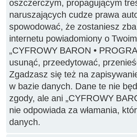
oszczerczym, propagującym treś
naruszających cudze prawa auto
spowodować, że zostaniesz zba
internetu powiadomiony o Twoim
„CYFROWY BARON • PROGRAMO
usunąć, przeedytować, przenieś
Zgadzasz się też na zapisywanie
w bazie danych. Dane te nie bę
zgody, ale ani „CYFROWY BA
nie odpowiada za włamania, kt
danych.