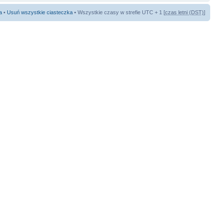
a
•
Usuń wszystkie ciasteczka
• Wszystkie czasy w strefie UTC + 1 [
czas letni (DST)
]