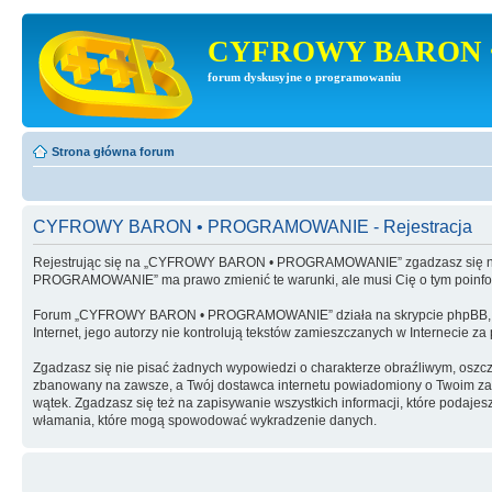
CYFROWY BARON 
forum dyskusyjne o programowaniu
Strona główna forum
CYFROWY BARON • PROGRAMOWANIE - Rejestracja
Rejestrując się na „CYFROWY BARON • PROGRAMOWANIE” zgadzasz się na 
PROGRAMOWANIE” ma prawo zmienić te warunki, ale musi Cię o tym poinf
Forum „CYFROWY BARON • PROGRAMOWANIE” działa na skrypcie phpBB, wy
Internet, jego autorzy nie kontrolują tekstów zamieszczanych w Internecie z
Zgadzasz się nie pisać żadnych wypowiedzi o charakterze obraźliwym, oszc
zbanowany na zawsze, a Twój dostawca internetu powiadomiony o Twoim 
wątek. Zgadzasz się też na zapisywanie wszystkich informacji, które po
włamania, które mogą spowodować wykradzenie danych.