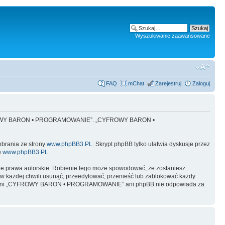
Wyszukiwanie zaawansowane
FAQ
mChat
Zarejestruj
Zaloguj
 „CYFROWY BARON • PROGRAMOWANIE”. „CYFROWY BARON •
obrania ze strony
www.phpBB3.PL
. Skrypt phpBB tylko ułatwia dyskusje przez
e
www.phpBB3.PL
.
ze prawa autorskie. Robienie tego może spowodować, że zostaniesz
żdej chwili usunąć, przeedytować, przenieść lub zablokować każdy
y, ale ani „CYFROWY BARON • PROGRAMOWANIE” ani phpBB nie odpowiada za