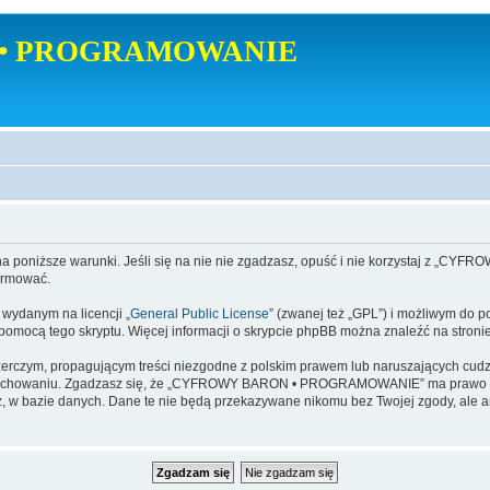
• PROGRAMOWANIE
poniższe warunki. Jeśli się na nie nie zgadzasz, opuść i nie korzystaj z
ormować.
danym na licencji „
General Public License
” (zwanej też „GPL”) i możliwym do p
a pomocą tego skryptu. Więcej informacji o skrypcie phpBB można znaleźć na stroni
zerczym, propagującym treści niezgodne z polskim prawem lub naruszających cud
zachowaniu. Zgadzasz się, że „CYFROWY BARON • PROGRAMOWANIE” ma prawo w ka
dajesz, w bazie danych. Dane te nie będą przekazywane nikomu bez Twojej zgod