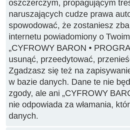
oszczerczym, propagującym treś
naruszających cudze prawa auto
spowodować, że zostaniesz zba
internetu powiadomiony o Twoim
„CYFROWY BARON • PROGRAMO
usunąć, przeedytować, przenieś
Zgadzasz się też na zapisywanie
w bazie danych. Dane te nie bę
zgody, ale ani „CYFROWY BA
nie odpowiada za włamania, kt
danych.