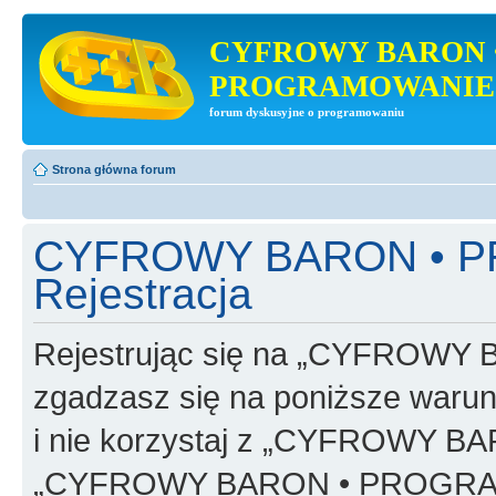
CYFROWY BARON 
PROGRAMOWANIE
forum dyskusyjne o programowaniu
Strona główna forum
CYFROWY BARON • 
Rejestracja
Rejestrując się na „CYFRO
zgadzasz się na poniższe warunk
i nie korzystaj z „CYFROWY
„CYFROWY BARON • PROGRAMO