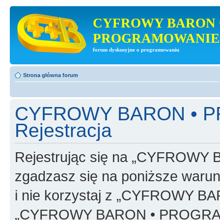
CYFROWY BARON 
PROGRAMOWANIE
forum dyskusyjne o programowaniu
Strona główna forum
CYFROWY BARON • 
Rejestracja
Rejestrując się na „CYFRO
zgadzasz się na poniższe warunk
i nie korzystaj z „CYFROWY
„CYFROWY BARON • PROGRAMO