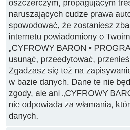
oszczerczym, propagującym treś
naruszających cudze prawa auto
spowodować, że zostaniesz zba
internetu powiadomiony o Twoim
„CYFROWY BARON • PROGRAMO
usunąć, przeedytować, przenieś
Zgadzasz się też na zapisywanie
w bazie danych. Dane te nie bę
zgody, ale ani „CYFROWY BA
nie odpowiada za włamania, kt
danych.