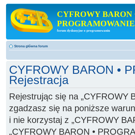
CYFROWY BARON 
PROGRAMOWANIE
forum dyskusyjne o programowaniu
Strona główna forum
CYFROWY BARON • 
Rejestracja
Rejestrując się na „CYFRO
zgadzasz się na poniższe warunk
i nie korzystaj z „CYFROWY
„CYFROWY BARON • PROGRAMO