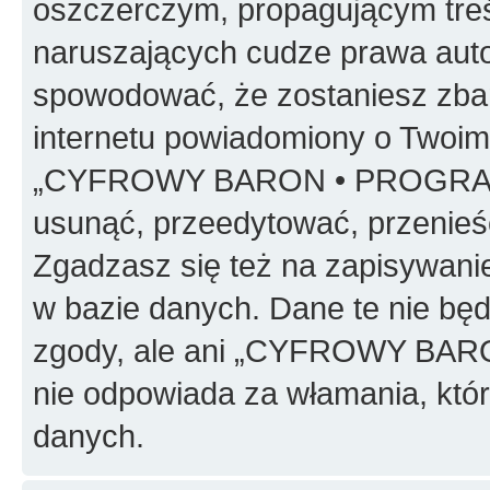
oszczerczym, propagującym treś
naruszających cudze prawa auto
spowodować, że zostaniesz zba
internetu powiadomiony o Twoim
„CYFROWY BARON • PROGRAMO
usunąć, przeedytować, przenieś
Zgadzasz się też na zapisywanie
w bazie danych. Dane te nie bę
zgody, ale ani „CYFROWY BA
nie odpowiada za włamania, kt
danych.