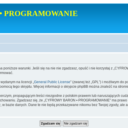
• PROGRAMOWANIE
poniższe warunki. Jeśli się na nie nie zgadzasz, opuść i nie korzystaj z
ormować.
danym na licencji „
General Public License
” (zwanej też „GPL”) i możliwym do p
a pomocą tego skryptu. Więcej informacji o skrypcie phpBB można znaleźć na stroni
zerczym, propagującym treści niezgodne z polskim prawem lub naruszających cud
zachowaniu. Zgadzasz się, że „CYFROWY BARON • PROGRAMOWANIE” ma prawo w ka
dajesz, w bazie danych. Dane te nie będą przekazywane nikomu bez Twojej zgod