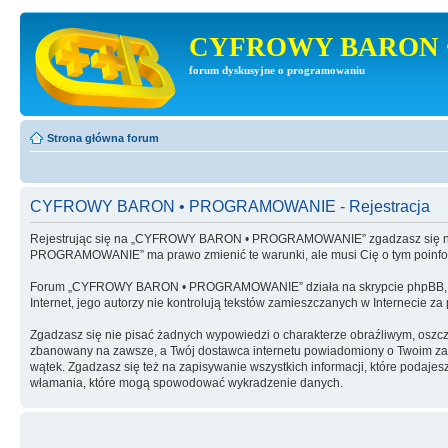
CYFROWY BARON 
forum dyskusyjne o programowaniu
Strona główna forum
CYFROWY BARON • PROGRAMOWANIE - Rejestracja
Rejestrując się na „CYFROWY BARON • PROGRAMOWANIE” zgadzasz się na 
PROGRAMOWANIE” ma prawo zmienić te warunki, ale musi Cię o tym poinf
Forum „CYFROWY BARON • PROGRAMOWANIE” działa na skrypcie phpBB, wy
Internet, jego autorzy nie kontrolują tekstów zamieszczanych w Internecie z
Zgadzasz się nie pisać żadnych wypowiedzi o charakterze obraźliwym, oszc
zbanowany na zawsze, a Twój dostawca internetu powiadomiony o Twoim 
wątek. Zgadzasz się też na zapisywanie wszystkich informacji, które po
włamania, które mogą spowodować wykradzenie danych.