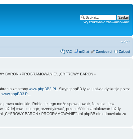
Wyszukiwanie zaawansowane
FAQ
mChat
Zarejestruj
Zaloguj
 „CYFROWY BARON • PROGRAMOWANIE”. „CYFROWY BARON •
obrania ze strony
www.phpBB3.PL
. Skrypt phpBB tylko ułatwia dyskusje przez
e
www.phpBB3.PL
.
ze prawa autorskie. Robienie tego może spowodować, że zostaniesz
żdej chwili usunąć, przeedytować, przenieść lub zablokować każdy
y, ale ani „CYFROWY BARON • PROGRAMOWANIE” ani phpBB nie odpowiada za