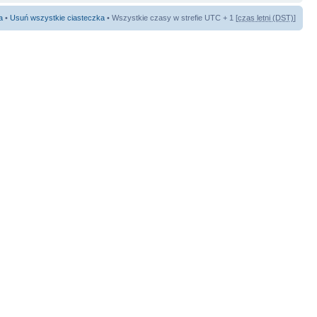
a
•
Usuń wszystkie ciasteczka
• Wszystkie czasy w strefie UTC + 1 [
czas letni (DST)
]