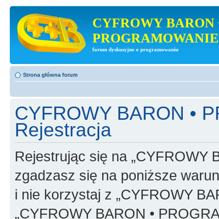
CYFROWY BARON 
PROGRAMOWANIE
forum dyskusyjne o programowaniu
Strona główna forum
CYFROWY BARON • 
Rejestracja
Rejestrując się na „CYFRO
zgadzasz się na poniższe warunk
i nie korzystaj z „CYFROWY
„CYFROWY BARON • PROGRAMO