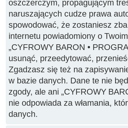
oszczerczym, propagującym treś
naruszających cudze prawa auto
spowodować, że zostaniesz zba
internetu powiadomiony o Twoim
„CYFROWY BARON • PROGRAMO
usunąć, przeedytować, przenieś
Zgadzasz się też na zapisywanie
w bazie danych. Dane te nie bę
zgody, ale ani „CYFROWY BA
nie odpowiada za włamania, kt
danych.