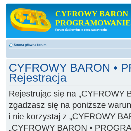
CYFROWY BARON 
PROGRAMOWANIE
forum dyskusyjne o programowaniu
Strona główna forum
CYFROWY BARON • 
Rejestracja
Rejestrując się na „CYFRO
zgadzasz się na poniższe warunk
i nie korzystaj z „CYFROWY
„CYFROWY BARON • PROGRAMO