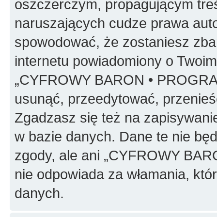
oszczerczym, propagującym treś
naruszających cudze prawa auto
spowodować, że zostaniesz zba
internetu powiadomiony o Twoim
„CYFROWY BARON • PROGRAMO
usunąć, przeedytować, przenieś
Zgadzasz się też na zapisywanie
w bazie danych. Dane te nie bę
zgody, ale ani „CYFROWY BA
nie odpowiada za włamania, kt
danych.