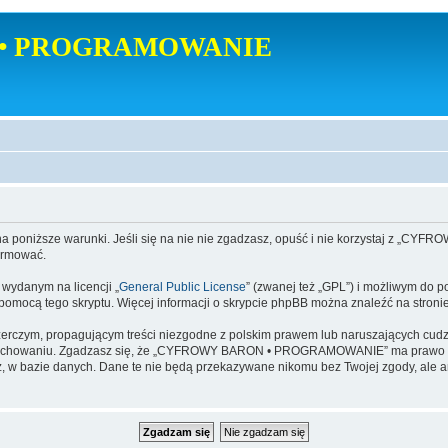
• PROGRAMOWANIE
poniższe warunki. Jeśli się na nie nie zgadzasz, opuść i nie korzystaj z
ormować.
danym na licencji „
General Public License
” (zwanej też „GPL”) i możliwym do p
a pomocą tego skryptu. Więcej informacji o skrypcie phpBB można znaleźć na stroni
zerczym, propagującym treści niezgodne z polskim prawem lub naruszających cud
zachowaniu. Zgadzasz się, że „CYFROWY BARON • PROGRAMOWANIE” ma prawo w ka
dajesz, w bazie danych. Dane te nie będą przekazywane nikomu bez Twojej zgod