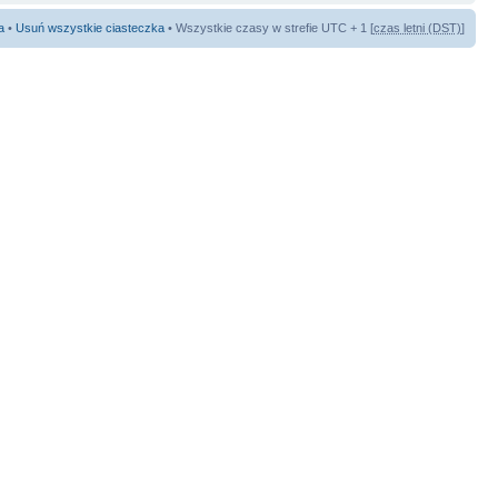
a
•
Usuń wszystkie ciasteczka
• Wszystkie czasy w strefie UTC + 1 [
czas letni (DST)
]