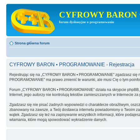
CYFROWY BARON 
forum dyskusyjne o programowaniu
Strona główna forum
CYFROWY BARON • PROGRAMOWANIE - Rejestracja
Rejestrując się na „CYFROWY BARON • PROGRAMOWANIE” zgadzasz się na 
PROGRAMOWANIE” ma prawo zmienić te warunki, ale musi Cię o tym poinf
Forum „CYFROWY BARON • PROGRAMOWANIE” działa na skrypcie phpBB, wy
Internet, jego autorzy nie kontrolują tekstów zamieszczanych w Internecie z
Zgadzasz się nie pisać żadnych wypowiedzi o charakterze obraźliwym, oszc
zbanowany na zawsze, a Twój dostawca internetu powiadomiony o Twoim 
wątek. Zgadzasz się też na zapisywanie wszystkich informacji, które po
włamania, które mogą spowodować wykradzenie danych.