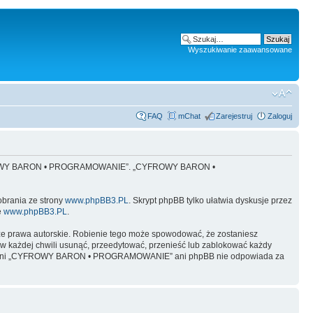
Wyszukiwanie zaawansowane
FAQ
mChat
Zarejestruj
Zaloguj
 „CYFROWY BARON • PROGRAMOWANIE”. „CYFROWY BARON •
obrania ze strony
www.phpBB3.PL
. Skrypt phpBB tylko ułatwia dyskusje przez
e
www.phpBB3.PL
.
ze prawa autorskie. Robienie tego może spowodować, że zostaniesz
żdej chwili usunąć, przeedytować, przenieść lub zablokować każdy
y, ale ani „CYFROWY BARON • PROGRAMOWANIE” ani phpBB nie odpowiada za