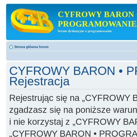
CYFROWY BARON 
PROGRAMOWANIE
forum dyskusyjne o programowaniu
Strona główna forum
CYFROWY BARON • 
Rejestracja
Rejestrując się na „CYFRO
zgadzasz się na poniższe warunk
i nie korzystaj z „CYFROWY
„CYFROWY BARON • PROGRAMO