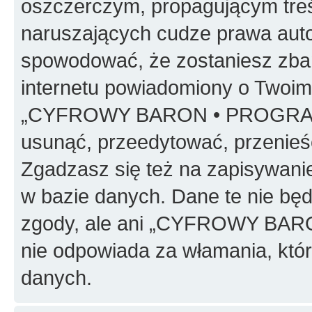
oszczerczym, propagującym treś
naruszających cudze prawa auto
spowodować, że zostaniesz zba
internetu powiadomiony o Twoim
„CYFROWY BARON • PROGRAMO
usunąć, przeedytować, przenieś
Zgadzasz się też na zapisywanie
w bazie danych. Dane te nie bę
zgody, ale ani „CYFROWY BA
nie odpowiada za włamania, kt
danych.