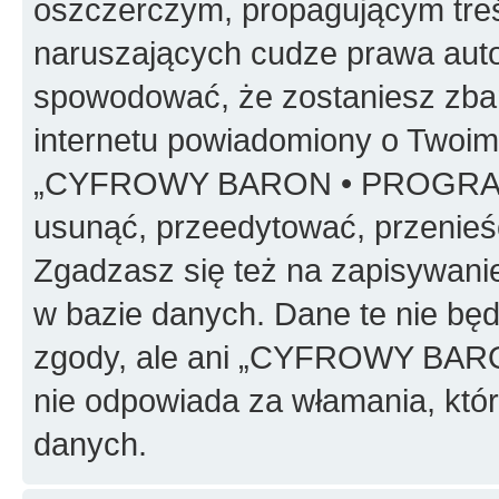
oszczerczym, propagującym treś
naruszających cudze prawa auto
spowodować, że zostaniesz zba
internetu powiadomiony o Twoim
„CYFROWY BARON • PROGRAMO
usunąć, przeedytować, przenieś
Zgadzasz się też na zapisywanie
w bazie danych. Dane te nie bę
zgody, ale ani „CYFROWY BA
nie odpowiada za włamania, kt
danych.