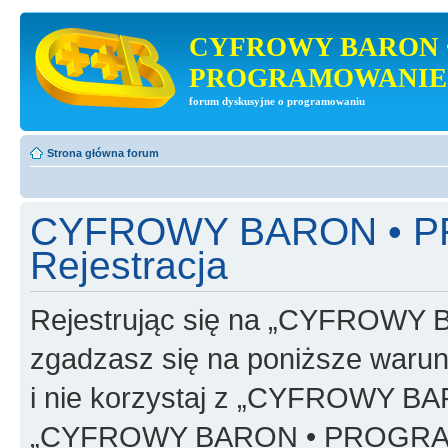
CYFROWY BARON 
PROGRAMOWANIE
forum dyskusyjne o programowaniu
Strona główna forum
CYFROWY BARON • 
Rejestracja
Rejestrując się na „CYFRO
zgadzasz się na poniższe warunk
i nie korzystaj z „CYFROWY
„CYFROWY BARON • PROGRAMO