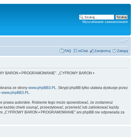
Wyszukiwanie zaawansowane
FAQ
mChat
Zarejestruj
Zaloguj
 „CYFROWY BARON • PROGRAMOWANIE”. „CYFROWY BARON •
obrania ze strony
www.phpBB3.PL
. Skrypt phpBB tylko ułatwia dyskusje przez
e
www.phpBB3.PL
.
ze prawa autorskie. Robienie tego może spowodować, że zostaniesz
żdej chwili usunąć, przeedytować, przenieść lub zablokować każdy
y, ale ani „CYFROWY BARON • PROGRAMOWANIE” ani phpBB nie odpowiada za