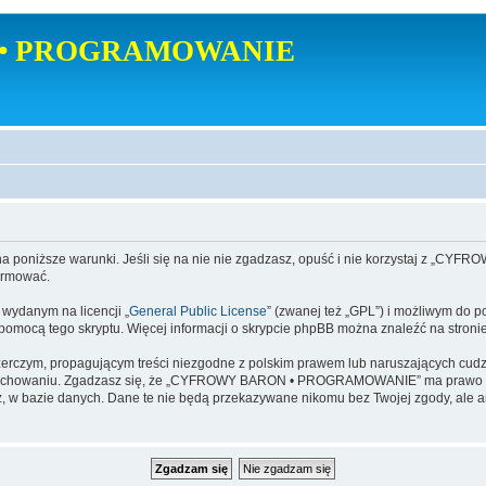
• PROGRAMOWANIE
poniższe warunki. Jeśli się na nie nie zgadzasz, opuść i nie korzystaj z
ormować.
danym na licencji „
General Public License
” (zwanej też „GPL”) i możliwym do p
a pomocą tego skryptu. Więcej informacji o skrypcie phpBB można znaleźć na stroni
zerczym, propagującym treści niezgodne z polskim prawem lub naruszających cud
zachowaniu. Zgadzasz się, że „CYFROWY BARON • PROGRAMOWANIE” ma prawo w ka
dajesz, w bazie danych. Dane te nie będą przekazywane nikomu bez Twojej zgod