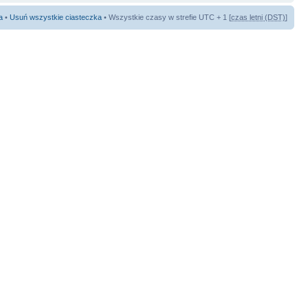
a
•
Usuń wszystkie ciasteczka
• Wszystkie czasy w strefie UTC + 1 [
czas letni (DST)
]