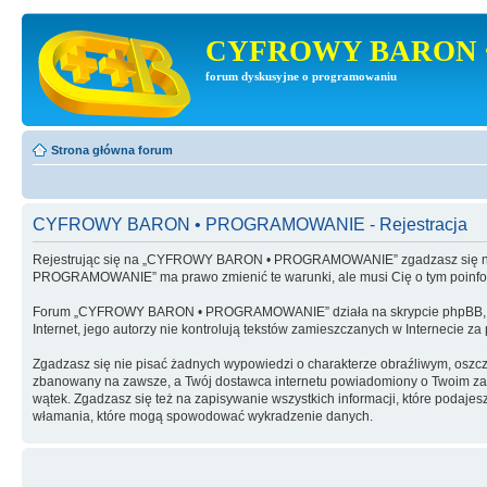
CYFROWY BARON 
forum dyskusyjne o programowaniu
Strona główna forum
CYFROWY BARON • PROGRAMOWANIE - Rejestracja
Rejestrując się na „CYFROWY BARON • PROGRAMOWANIE” zgadzasz się na 
PROGRAMOWANIE” ma prawo zmienić te warunki, ale musi Cię o tym poinf
Forum „CYFROWY BARON • PROGRAMOWANIE” działa na skrypcie phpBB, wy
Internet, jego autorzy nie kontrolują tekstów zamieszczanych w Internecie z
Zgadzasz się nie pisać żadnych wypowiedzi o charakterze obraźliwym, oszc
zbanowany na zawsze, a Twój dostawca internetu powiadomiony o Twoim 
wątek. Zgadzasz się też na zapisywanie wszystkich informacji, które po
włamania, które mogą spowodować wykradzenie danych.