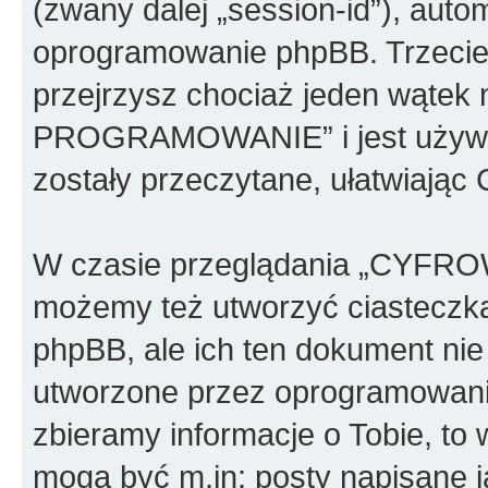
(zwany dalej „session-id”), aut
oprogramowanie phpBB. Trzecie 
przejrzysz chociaż jeden wąt
PROGRAMOWANIE” i jest używan
zostały przeczytane, ułatwiając
W czasie przeglądania „CY
możemy też utworzyć ciasteczk
phpBB, ale ich ten dokument nie
utworzone przez oprogramowani
zbieramy informacje o Tobie, to 
mogą być m.in: posty napisane 