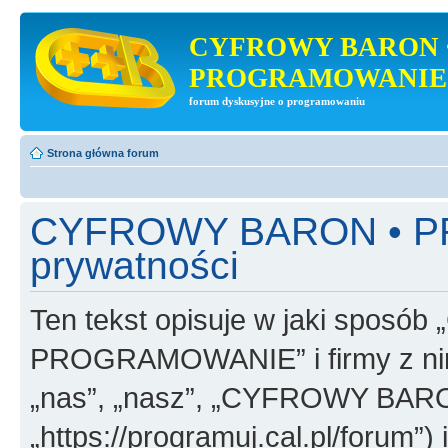
CYFROWY BARON 
PROGRAMOWANIE
forum dyskusyjne o programowaniu
Strona główna forum
CYFROWY BARON • PR
prywatności
Ten tekst opisuje w jaki spo
PROGRAMOWANIE” i firmy z nim
„nas”, „nasz”, „CYFROWY B
„https://programuj.cal.pl/forum”) 