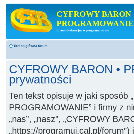
CYFROWY BARON 
PROGRAMOWANIE
forum dyskusyjne o programowaniu
Strona główna forum
CYFROWY BARON • PR
prywatności
Ten tekst opisuje w jaki spo
PROGRAMOWANIE” i firmy z nim
„nas”, „nasz”, „CYFROWY B
„https://programuj.cal.pl/forum”) 