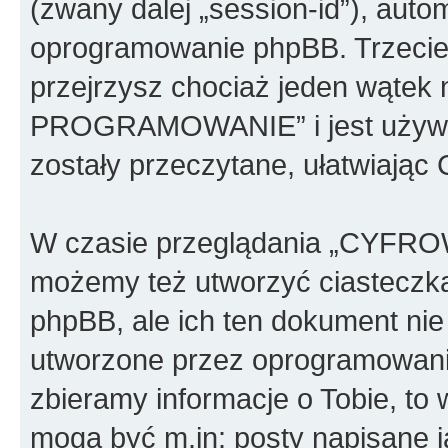
(zwany dalej „session-id”), aut
oprogramowanie phpBB. Trzecie 
przejrzysz chociaż jeden wąt
PROGRAMOWANIE” i jest używan
zostały przeczytane, ułatwiając
W czasie przeglądania „CY
możemy też utworzyć ciasteczk
phpBB, ale ich ten dokument nie
utworzone przez oprogramowani
zbieramy informacje o Tobie, to 
mogą być m.in: posty napisane 