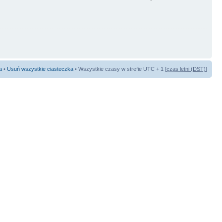
a
•
Usuń wszystkie ciasteczka
• Wszystkie czasy w strefie UTC + 1 [
czas letni (DST)
]