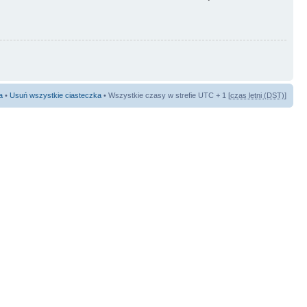
a
•
Usuń wszystkie ciasteczka
• Wszystkie czasy w strefie UTC + 1 [
czas letni (DST)
]