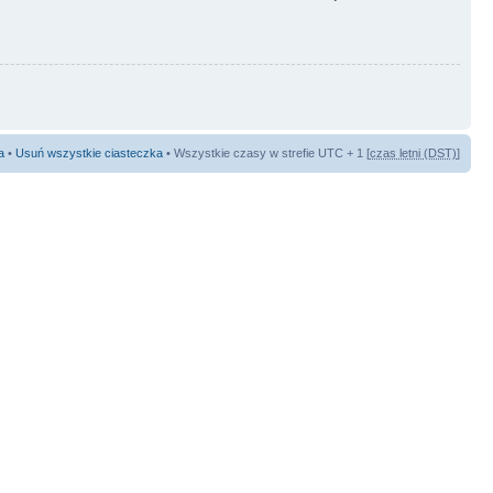
a
•
Usuń wszystkie ciasteczka
• Wszystkie czasy w strefie UTC + 1 [
czas letni (DST)
]