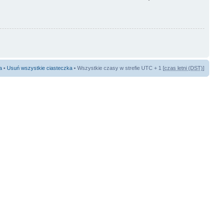
a
•
Usuń wszystkie ciasteczka
• Wszystkie czasy w strefie UTC + 1 [
czas letni (DST)
]