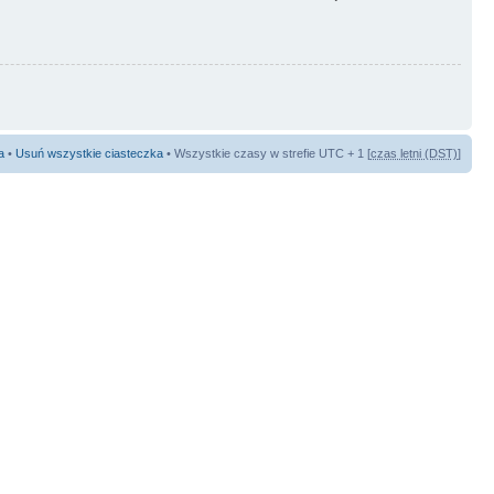
a
•
Usuń wszystkie ciasteczka
• Wszystkie czasy w strefie UTC + 1 [
czas letni (DST)
]