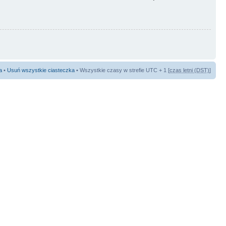
a
•
Usuń wszystkie ciasteczka
• Wszystkie czasy w strefie UTC + 1 [
czas letni (DST)
]