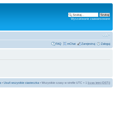
Wyszukiwanie zaawansowane
FAQ
mChat
Zarejestruj
Zaloguj
a
•
Usuń wszystkie ciasteczka
• Wszystkie czasy w strefie UTC + 1 [
czas letni (DST)
]