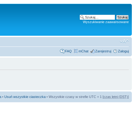
Wyszukiwanie zaawansowane
FAQ
mChat
Zarejestruj
Zaloguj
a
•
Usuń wszystkie ciasteczka
• Wszystkie czasy w strefie UTC + 1 [
czas letni (DST)
]