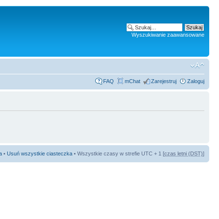
Wyszukiwanie zaawansowane
FAQ
mChat
Zarejestruj
Zaloguj
a
•
Usuń wszystkie ciasteczka
• Wszystkie czasy w strefie UTC + 1 [
czas letni (DST)
]