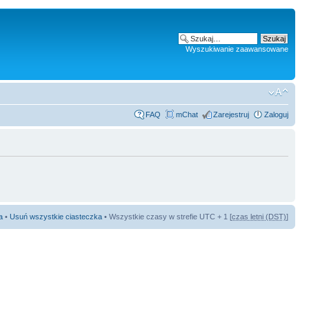
Wyszukiwanie zaawansowane
FAQ
mChat
Zarejestruj
Zaloguj
a
•
Usuń wszystkie ciasteczka
• Wszystkie czasy w strefie UTC + 1 [
czas letni (DST)
]