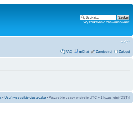
Wyszukiwanie zaawansowane
FAQ
mChat
Zarejestruj
Zaloguj
a
•
Usuń wszystkie ciasteczka
• Wszystkie czasy w strefie UTC + 1 [
czas letni (DST)
]