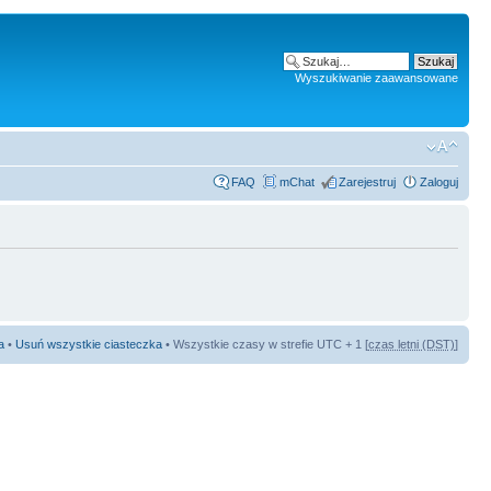
Wyszukiwanie zaawansowane
FAQ
mChat
Zarejestruj
Zaloguj
a
•
Usuń wszystkie ciasteczka
• Wszystkie czasy w strefie UTC + 1 [
czas letni (DST)
]