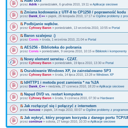
Ataki DoS
przez
Adrik
» poniedziałek, 6 grudnia 2010, 19:11 w
Aplikacje sieciowe
Zmiana kodowania z UTF-8 to CP1250 / poprawność kodu
przez
Darek_C++
» piątek, 26 listopada 2010, 17:17 w
Ogólne problemy z pr
Podbijanie wątków.
przez
Cyfrowy Baron
» poniedziałek, 13 września 2010, 10:55 w
Portal
Baron szalejesz :)
przez
Corvis
» środa, 1 września 2010, 21:04 w
Portal
AES256 - Biblioteka do pobrania
przez
Corvis
» poniedziałek, 9 sierpnia 2010, 10:15 w
Biblioteki i komponenty
Nowy element serwisu - CZAT.
przez
Cyfrowy Baron
» poniedziałek, 19 lipca 2010, 13:30 w
Portal
Oszukiwanie Windows XP, że zainstalowano SP3
przez
Cyfrowy Baron
» środa, 14 lipca 2010, 13:28 w
Windows XP
IdHTTP1 i metoda post zamienia * na %2A
przez
Darek_C++
» niedziela, 27 czerwca 2010, 18:20 w
Aplikacje sieciowe
Napęd DVD vs. restart komputera
przez
Cyfrowy Baron
» środa, 9 czerwca 2010, 07:30 w
Hardware
Jak rozłączyć się i połączyć z internetem
przez
kurczez
» piątek, 14 maja 2010, 00:07 w
Ogólne problemy z programo
Jak wykryć, który program korzysta z danego portu TCP/
przez
continue
» sobota, 27 lutego 2010, 10:33 w
Aplikacje sieciowe