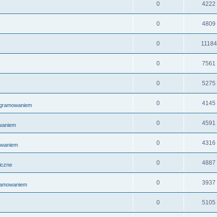
0
4222
0
4809
0
11184
0
7561
0
5275
0
4145
ogramowaniem
0
4591
waniem
0
4316
owaniem
0
4887
ficzne
0
3937
gramowaniem
0
5105