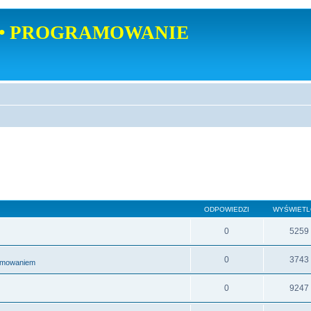
• PROGRAMOWANIE
ODPOWIEDZI
WYŚWIET
0
5259
0
3743
ramowaniem
0
9247