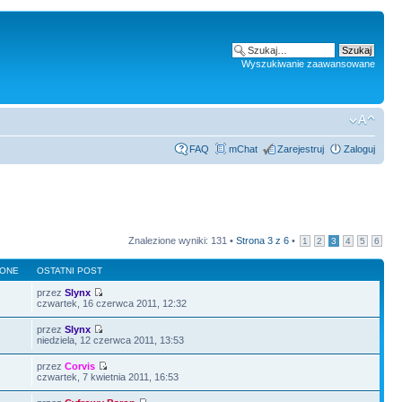
Wyszukiwanie zaawansowane
FAQ
mChat
Zarejestruj
Zaloguj
Znalezione wyniki: 131 •
Strona
3
z
6
•
1
2
3
4
5
6
LONE
OSTATNI POST
przez
Slynx
czwartek, 16 czerwca 2011, 12:32
przez
Slynx
niedziela, 12 czerwca 2011, 13:53
przez
Corvis
czwartek, 7 kwietnia 2011, 16:53