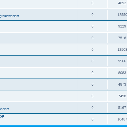
0
4692
0
1255
ogramowaniem
0
9229
0
7516
0
1250
0
9566
0
8083
0
4873
0
7458
0
5167
waniem
UDP
0
1048