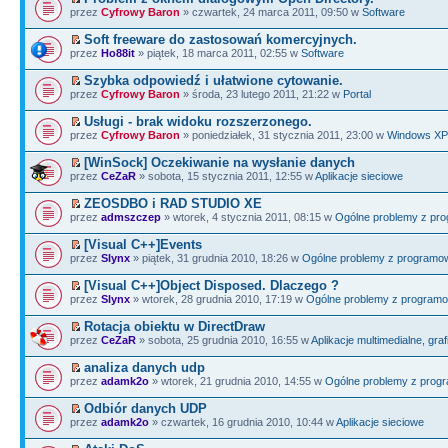
przez
Cyfrowy Baron
» czwartek, 24 marca 2011, 09:50 w
Software
Soft freeware do zastosowań komercyjnych.
przez
Ho88it
» piątek, 18 marca 2011, 02:55 w
Software
Szybka odpowiedź i ułatwione cytowanie.
przez
Cyfrowy Baron
» środa, 23 lutego 2011, 21:22 w
Portal
Usługi - brak widoku rozszerzonego.
przez
Cyfrowy Baron
» poniedziałek, 31 stycznia 2011, 23:00 w
Windows XP
[WinSock] Oczekiwanie na wysłanie danych
przez
CeZaR
» sobota, 15 stycznia 2011, 12:55 w
Aplikacje sieciowe
ZEOSDBO i RAD STUDIO XE
przez
admszczep
» wtorek, 4 stycznia 2011, 08:15 w
Ogólne problemy z pr
[Visual C++]Events
przez
Slynx
» piątek, 31 grudnia 2010, 18:26 w
Ogólne problemy z programo
[Visual C++]Object Disposed. Dlaczego ?
przez
Slynx
» wtorek, 28 grudnia 2010, 17:19 w
Ogólne problemy z program
Rotacja obiektu w DirectDraw
przez
CeZaR
» sobota, 25 grudnia 2010, 16:55 w
Aplikacje multimedialne, gra
analiza danych udp
przez
adamk2o
» wtorek, 21 grudnia 2010, 14:55 w
Ogólne problemy z pro
Odbiór danych UDP
przez
adamk2o
» czwartek, 16 grudnia 2010, 10:44 w
Aplikacje sieciowe