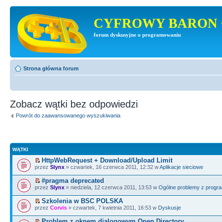
CYFROWY BARON 
forum dyskusyjne o programowaniu
Strona główna forum
Zobacz wątki bez odpowiedzi
Powrót do zaawansowanego wyszukiwania
WĄTKI
HttpWebRequest + Download/Upload Limit
przez
Slynx
» czwartek, 16 czerwca 2011, 12:32 w
Aplikacje sieciowe
#pragma deprecated
przez
Slynx
» niedziela, 12 czerwca 2011, 13:53 w
Ogólne problemy z prog
Szkolenia w BSC POLSKA
przez
Corvis
» czwartek, 7 kwietnia 2011, 16:53 w
Dyskusje
Problem z oknem dialogowym Open Directory.