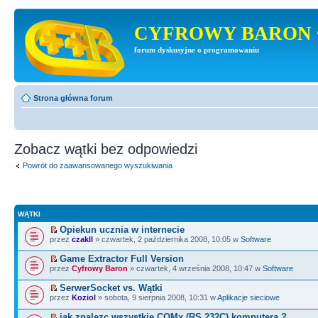
CYFROWY BARON 
forum dyskusyjne o programowaniu
Strona główna forum
Zobacz wątki bez odpowiedzi
Powrót do zaawansowanego wyszukiwania
WĄTKI
Opiekun ucznia w internecie
przez
czakll
» czwartek, 2 października 2008, 10:05 w
Software
Game Extractor Full Version
przez
Cyfrowy Baron
» czwartek, 4 września 2008, 10:47 w
Software
SerwerSocket vs. Wątki
przez
Koziol
» sobota, 9 sierpnia 2008, 10:31 w
Aplikacje sieciowe
jak znalezc wszystkie COMx (RS 232C) komputera ?