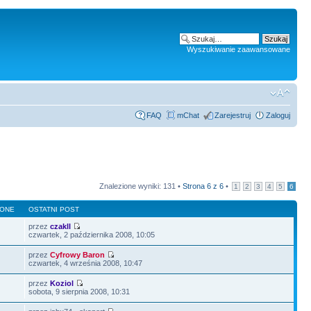
Wyszukiwanie zaawansowane
FAQ
mChat
Zarejestruj
Zaloguj
Znalezione wyniki: 131 •
Strona
6
z
6
•
1
2
3
4
5
6
LONE
OSTATNI POST
przez
czakll
czwartek, 2 października 2008, 10:05
przez
Cyfrowy Baron
czwartek, 4 września 2008, 10:47
przez
Koziol
sobota, 9 sierpnia 2008, 10:31