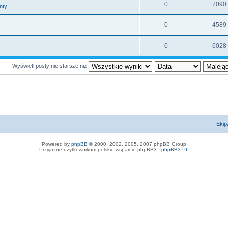
0
7090
nty
0
4589
0
6028
Wyświetl posty nie starsze niż
Ekip
Powered by
phpBB
© 2000, 2002, 2005, 2007 phpBB Group
Przyjazne użytkownikom polskie wsparcie phpBB3 -
phpBB3.PL