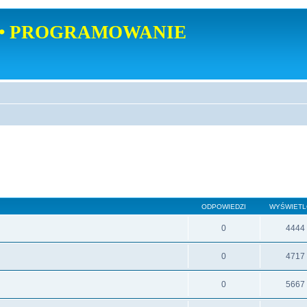
• PROGRAMOWANIE
ODPOWIEDZI
WYŚWIET
0
4444
0
4717
0
5667