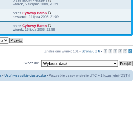
przez jabu74 - ekspert
wtorek, 5 sierpnia 2008, 20:39
przez
Cyfrowy Baron
czwartek, 24 lipca 2008, 21:09
przez
Cyfrowy Baron
wtorek, 15 lipca 2008, 22:58
Znalezione wyniki: 131 •
Strona
6
z
6
•
1
2
3
4
5
6
Skocz do:
a
•
Usuń wszystkie ciasteczka
• Wszystkie czasy w strefie UTC + 1 [
czas letni (DST)
]